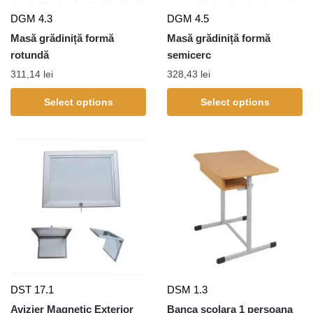
DGM 4.3
DGM 4.5
Masă grădiniță formă
Masă grădiniță formă
rotundă
semicerc
311,14
lei
328,43
lei
Select options
Select options
DST 17.1
DSM 1.3
Avizier Magnetic Exterior
Banca scolara 1 persoana