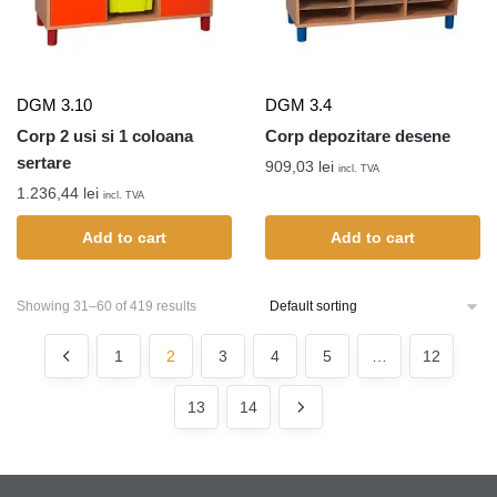
DGM 3.10
DGM 3.4
Corp 2 usi si 1 coloana
Corp depozitare desene
sertare
909,03
lei
incl. TVA
1.236,44
lei
incl. TVA
Add to cart
Add to cart
Showing 31–60 of 419 results
1
2
3
4
5
…
12
13
14