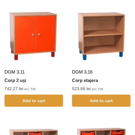
DGM 3.11
DGM 3.16
Corp 2 uşi
Corp etajera
742,27
lei
523,66
lei
incl. TVA
incl. TVA
Add to cart
Add to cart