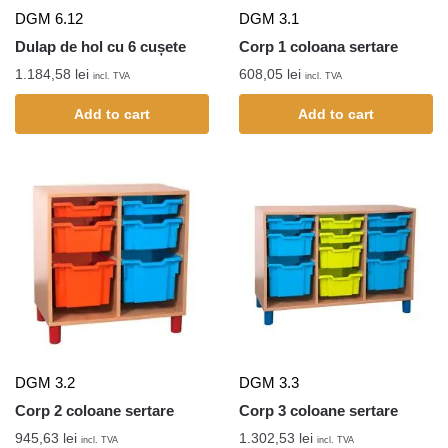
DGM 6.12
DGM 3.1
Dulap de hol cu 6 cușete
Corp 1 coloana sertare
1.184,58
lei
608,05
lei
incl. TVA
incl. TVA
Add to cart
Add to cart
DGM 3.2
DGM 3.3
Corp 2 coloane sertare
Corp 3 coloane sertare
945,63
lei
1.302,53
lei
incl. TVA
incl. TVA