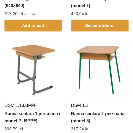
(840×640)
(model 1)
617,20
lei
426,04
lei
incl. TVA
Add to cart
Select options
DSM 1.13.BPPF
DSM 1.2
Banca scolara 1 persoana (
Banca scolara 1 persoana
model PI-BPPF)
(model 5)
398,59
lei
317,24
lei