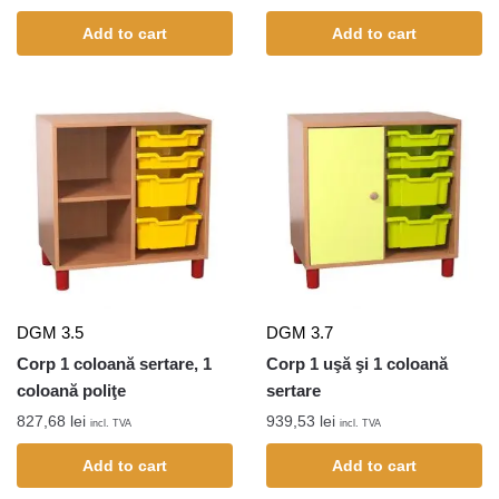
Add to cart
Add to cart
DGM 3.5
DGM 3.7
Corp 1 coloană sertare, 1
Corp 1 uşă şi 1 coloană
coloană poliţe
sertare
827,68
lei
939,53
lei
incl. TVA
incl. TVA
Add to cart
Add to cart