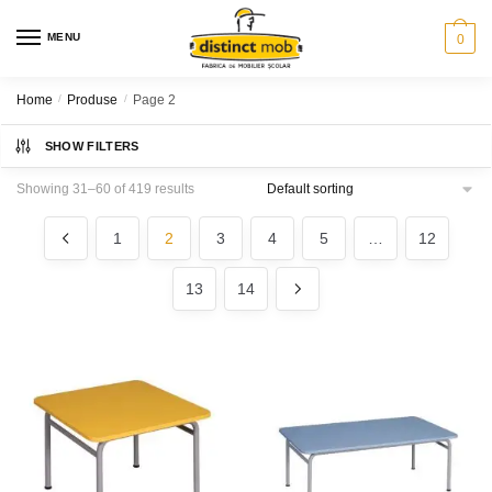
Skip
Skip
to
to
MENU
0
navigation
content
Home
/
Produse
/
Page 2
SHOW FILTERS
Showing 31–60 of 419 results
1
2
3
4
5
…
12
13
14