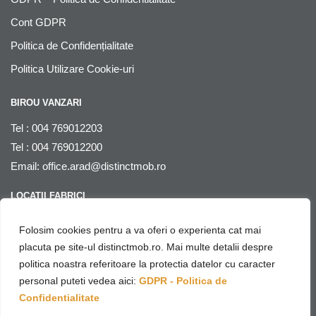
Cont GDPR
Politica de Confidențialitate
Politica Utilizare Cookie-uri
BIROU VANZARI
Tel : 004 769012203
Tel : 004 769012200
Email:
office.arad@distinctmob.ro
LOCATII FABRICI
Arad
, str. Stefan Zarie nr. 65, cod postal 310241, Judetul Arad,
Folosim cookies pentru a va oferi o experienta cat mai
Romania
placuta pe site-ul distinctmob.ro. Mai multe detalii despre
politica noastra referitoare la protectia datelor cu caracter
© Distinctmob 2020
personal puteti vedea aici:
GDPR - Politica de
♥
Website & SEO by
Netring Media
– with
Confidentialitate