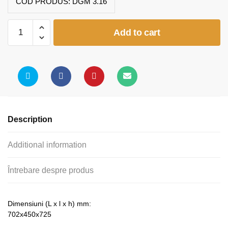
COD PRODUS:
DGM 3.16
Corp
Add to cart
etajera
quantity
Description
Additional information
Întrebare despre produs
Dimensiuni (L x l x h) mm:
702x450x725