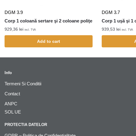
DGM 3.9
DGM 3.7
Corp 1 coloană sertare şi 2 coloane poliţe
Corp 1 uşă şi 1 
929,36
lei
939,53
lei
incl. TVA
incl. TVA
Add to cart
Info
Termeni Si Conditii
Contact
ANPC
SOL UE
PROTECTIA DATELOR
GDPR – Politica de Confidentialitate