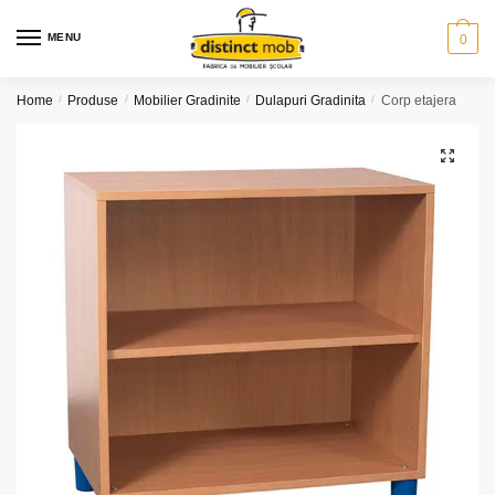
Skip
Skip
to
to
MENU
0
navigation
content
Home
/
Produse
/
Mobilier Gradinite
/
Dulapuri Gradinita
/
Corp etajera
🔍