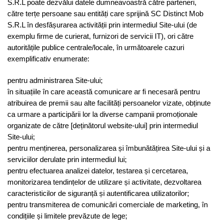
S.R.L poate dezvălui datele dumneavoastră către parteneri,
către terțe persoane sau entități care sprijină SC Distinct Mob
S.R.L în desfășurarea activității prin intermediul Site-ului (de
exemplu firme de curierat, furnizori de servicii IT), ori către
autoritățile publice centrale/locale, în următoarele cazuri
exemplificativ enumerate:
pentru administrarea Site-ului;
în situațiile în care această comunicare ar fi necesară pentru
atribuirea de premii sau alte facilități persoanelor vizate, obținute
ca urmare a participării lor la diverse campanii promoționale
organizate de către [deținătorul website-ului] prin intermediul
Site-ului;
pentru menținerea, personalizarea și îmbunătățirea Site-ului și a
serviciilor derulate prin intermediul lui;
pentru efectuarea analizei datelor, testarea și cercetarea,
monitorizarea tendințelor de utilizare și activitate, dezvoltarea
caracteristicilor de siguranță și autentificarea utilizatorilor;
pentru transmiterea de comunicări comerciale de marketing, în
condițiile și limitele prevăzute de lege;