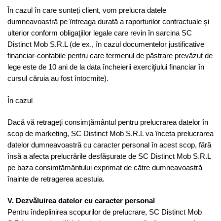
În cazul în care sunteți client, vom prelucra datele
dumneavoastră pe întreaga durată a raporturilor contractuale și
ulterior conform obligaţiilor legale care revin în sarcina SC
Distinct Mob S.R.L (de ex., în cazul documentelor justificative
financiar-contabile pentru care termenul de păstrare prevăzut de
lege este de 10 ani de la data încheierii exerciţiului financiar în
cursul căruia au fost întocmite).
În cazul
Dacă vă retrageți consimțământul pentru prelucrarea datelor în
scop de marketing, SC Distinct Mob S.R.L va înceta prelucrarea
datelor dumneavoastră cu caracter personal în acest scop, fără
însă a afecta prelucrările desfășurate de SC Distinct Mob S.R.L
pe baza consimțământului exprimat de către dumneavoastră
înainte de retragerea acestuia.
V. Dezvăluirea datelor cu caracter personal
Pentru îndeplinirea scopurilor de prelucrare, SC Distinct Mob