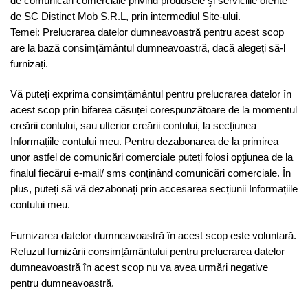
de comunicări comerciale privind produsele şi serviciile oferite
de SC Distinct Mob S.R.L, prin intermediul Site-ului.
Temei: Prelucrarea datelor dumneavoastră pentru acest scop
are la bază consimțământul dumneavoastră, dacă alegeți să-l
furnizați.
Vă puteți exprima consimțământul pentru prelucrarea datelor în
acest scop prin bifarea căsuței corespunzătoare de la momentul
creării contului, sau ulterior creării contului, la secțiunea
Informațiile contului meu. Pentru dezabonarea de la primirea
unor astfel de comunicări comerciale puteți folosi opţiunea de la
finalul fiecărui e-mail/ sms conţinând comunicări comerciale. În
plus, puteți să vă dezabonați prin accesarea secțiunii Informațiile
contului meu.
Furnizarea datelor dumneavoastră în acest scop este voluntară.
Refuzul furnizării consimțământului pentru prelucrarea datelor
dumneavoastră în acest scop nu va avea urmări negative
pentru dumneavoastră.