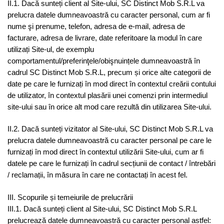
II.1. Dacă sunteți client al Site-ului, SC Distinct Mob S.R.L va
prelucra datele dumneavoastră cu caracter personal, cum ar fi
nume şi prenume, telefon, adresa de e-mail, adresa de
facturare, adresa de livrare, date referitoare la modul în care
utilizați Site-ul, de exemplu
comportamentul/preferinţele/obişnuințele dumneavoastră în
cadrul SC Distinct Mob S.R.L, precum și orice alte categorii de
date pe care le furnizați în mod direct în contextul creării contului
de utilizator, în contextul plasării unei comenzi prin intermediul
site-ului sau în orice alt mod care rezultă din utilizarea Site-ului.
II.2. Dacă sunteți vizitator al Site-ului, SC Distinct Mob S.R.L va
prelucra datele dumneavoastră cu caracter personal pe care le
furnizați în mod direct în contextul utilizării Site-ului, cum ar fi
datele pe care le furnizați în cadrul secțiunii de contact / întrebări
/ reclamații, în măsura în care ne contactați în acest fel.
III. Scopurile și temeiurile de prelucrării
III.1. Dacă sunteți client al Site-ului, SC Distinct Mob S.R.L
prelucrează datele dumneavoastră cu caracter personal astfel: