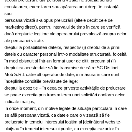
constatarea, exercitarea sau apărarea unui drept în instanță;
sau
persoana vizată s-a opus prelucrării (altele decât cele de
marketing direct), pentru intervalul de timp în care se verifică
dacă drepturile legitime ale operatorului prevalează asupra celor
ale persoanei vizate.
dreptul la portabilitatea datelor, respectiv (i) dreptul de a primi
datele cu caracter personal într-o modalitate structurată, folosită
în mod obișnuit și într-un format ușor de citit, precum și (ii)
dreptul ca aceste date să fie transmise de către SC Distinct
Mob S.R.L către alt operator de date, în măsura în care sunt
îndeplinite condițiile prevăzute de lege;
dreptul la opoziție – în ceea ce privește activitățile de prelucrare
se poate exercita prin transmiterea unei solicitări conform celor
indicate mai jos;
în orice moment, din motive legate de situația particulară în care
se află persoana vizată, ca datele care o vizează să fie
prelucrate în temeiul interesului legitim al [deținătorul website-
ului]sau în temeiul interesului public, cu excepția cazurilor în