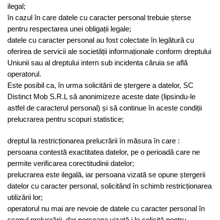
ilegal;
în cazul în care datele cu caracter personal trebuie șterse
pentru respectarea unei obligații legale;
datele cu caracter personal au fost colectate în legătură cu
oferirea de servicii ale societății informaționale conform dreptului
Uniunii sau al dreptului intern sub incidenta căruia se află
operatorul.
Este posibil ca, în urma solicitării de ștergere a datelor, SC
Distinct Mob S.R.L să anonimizeze aceste date (lipsindu-le
astfel de caracterul personal) și să continue în aceste condiții
prelucrarea pentru scopuri statistice;
dreptul la restricționarea prelucrării în măsura în care :
persoana contestă exactitatea datelor, pe o perioadă care ne
permite verificarea corectitudinii datelor;
prelucrarea este ilegală, iar persoana vizată se opune ștergerii
datelor cu caracter personal, solicitând în schimb restricționarea
utilizării lor;
operatorul nu mai are nevoie de datele cu caracter personal în
scopul prelucrării, dar persoana vizată i le solicită pentru