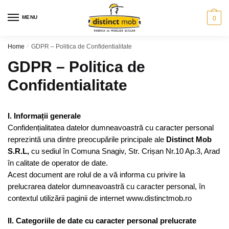
Skip
Skip
to
to
MENU
0
navigation
content
Home
/
GDPR – Politica de Confidentialitate
GDPR – Politica de
Confidentialitate
I. Informații generale
Confidențialitatea datelor dumneavoastră cu caracter personal
reprezintă una dintre preocupările principale ale
Distinct Mob
S.R.L,
cu sediul în Comuna Snagiv, Str. Crișan Nr.10 Ap.3, Arad
în calitate de operator de date.
Acest document are rolul de a vă informa cu privire la
prelucrarea datelor dumneavoastră cu caracter personal, în
contextul utilizării paginii de internet www.distinctmob.ro
II. Categoriile de date cu caracter personal prelucrate