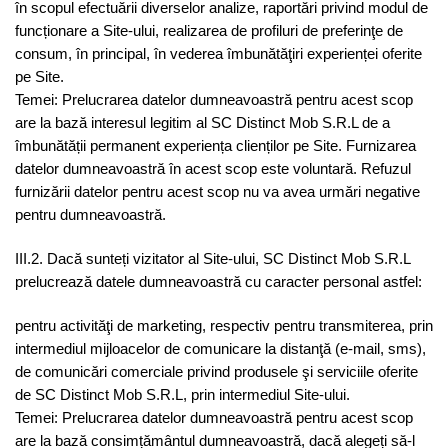
în scopul efectuării diverselor analize, raportări privind modul de
funcționare a Site-ului, realizarea de profiluri de preferinţe de
consum, în principal, în vederea îmbunătăţiri experienței oferite
pe Site.
Temei: Prelucrarea datelor dumneavoastră pentru acest scop
are la bază interesul legitim al SC Distinct Mob S.R.L de a
îmbunătății permanent experiența clienților pe Site. Furnizarea
datelor dumneavoastră în acest scop este voluntară. Refuzul
furnizării datelor pentru acest scop nu va avea urmări negative
pentru dumneavoastră.
III.2. Dacă sunteți vizitator al Site-ului, SC Distinct Mob S.R.L
prelucrează datele dumneavoastră cu caracter personal astfel:
pentru activităţi de marketing, respectiv pentru transmiterea, prin
intermediul mijloacelor de comunicare la distanţă (e-mail, sms),
de comunicări comerciale privind produsele şi serviciile oferite
de SC Distinct Mob S.R.L, prin intermediul Site-ului.
Temei: Prelucrarea datelor dumneavoastră pentru acest scop
are la bază consimțământul dumneavoastră, dacă alegeți să-l