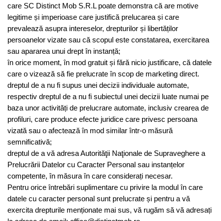
care SC Distinct Mob S.R.L poate demonstra că are motive
legitime și imperioase care justifică prelucarea și care
prevalează asupra intereselor, drepturilor și libertăților
persoanelor vizate sau că scopul este constatarea, exercitarea
sau apararea unui drept în instanță;
în orice moment, în mod gratuit și fără nicio justificare, că datele
care o vizează să fie prelucrate în scop de marketing direct.
dreptul de a nu fi supus unei decizii individuale automate,
respectiv dreptul de a nu fi subiectul unei decizii luate numai pe
baza unor activități de prelucrare automate, inclusiv crearea de
profiluri, care produce efecte juridice care privesc persoana
vizată sau o afectează în mod similar într-o măsură
semnificativă;
dreptul de a vă adresa Autorităţii Naţionale de Supraveghere a
Prelucrării Datelor cu Caracter Personal sau instanțelor
competente, în măsura în care considerați necesar.
Pentru orice întrebări suplimentare cu privire la modul în care
datele cu caracter personal sunt prelucrate și pentru a vă
exercita drepturile menționate mai sus, vă rugăm să vă adresați