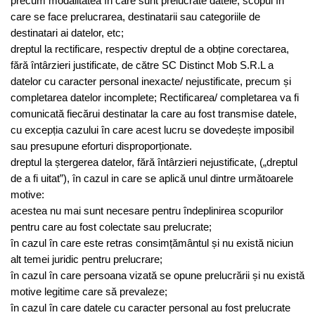
precum modalitatea în care sunt prelucrate datele, scopul în
care se face prelucrarea, destinatarii sau categoriile de
destinatari ai datelor, etc;
dreptul la rectificare, respectiv dreptul de a obține corectarea,
fără întârzieri justificate, de către SC Distinct Mob S.R.L a
datelor cu caracter personal inexacte/ nejustificate, precum și
completarea datelor incomplete; Rectificarea/ completarea va fi
comunicată fiecărui destinatar la care au fost transmise datele,
cu excepția cazului în care acest lucru se dovedește imposibil
sau presupune eforturi disproporționate.
dreptul la ștergerea datelor, fără întârzieri nejustificate, („dreptul
de a fi uitat”), în cazul in care se aplică unul dintre următoarele
motive:
acestea nu mai sunt necesare pentru îndeplinirea scopurilor
pentru care au fost colectate sau prelucrate;
în cazul în care este retras consimțământul și nu există niciun
alt temei juridic pentru prelucrare;
în cazul în care persoana vizată se opune prelucrării și nu există
motive legitime care să prevaleze;
în cazul în care datele cu caracter personal au fost prelucrate