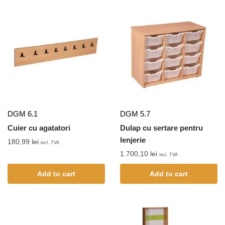
DGM 6.1
DGM 5.7
Cuier cu agatatori
Dulap cu sertare pentru
lenjerie
180,99
lei
incl. TVA
1.700,10
lei
incl. TVA
Add to cart
Add to cart