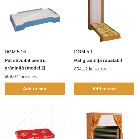
DGM 5.16
DGM 5.1
Pat stivuibil pentru
Pat grădiniță rabatabil
grădiniță (model 2)
854,12
lei
incl. TVA
609,07
lei
incl. TVA
Add to cart
Add to cart