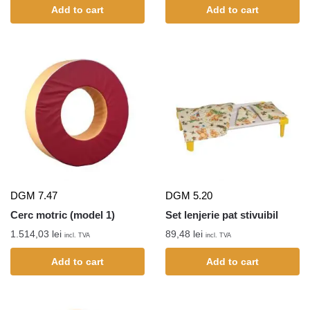
Add to cart
Add to cart
DGM 7.47
DGM 5.20
Cerc motric (model 1)
Set lenjerie pat stivuibil
1.514,03
lei
89,48
lei
incl. TVA
incl. TVA
Add to cart
Add to cart