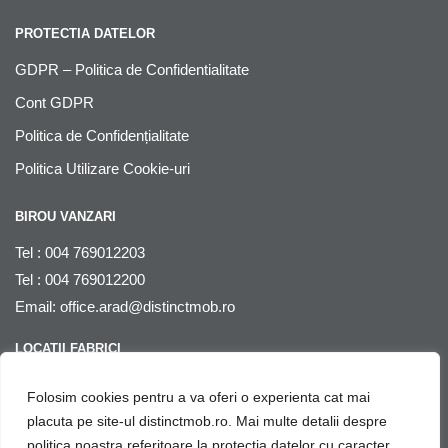
PROTECTIA DATELOR
GDPR – Politica de Confidentialitate
Cont GDPR
Politica de Confidențialitate
Politica Utilizare Cookie-uri
BIROU VANZARI
Tel : 004 769012203
Tel : 004 769012200
Email:
office.arad@distinctmob.ro
LOCATII FABRICI
Arad
, str. Stefan Zarie nr. 65, cod postal 310241, Judetul Arad,
Folosim cookies pentru a va oferi o experienta cat mai
Romania
placuta pe site-ul distinctmob.ro. Mai multe detalii despre
politica noastra referitoare la protectia datelor cu caracter