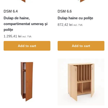
DSM 6.4
DSM 6.6
Dulap de haine,
Dulap haine cu poliţe
compartimentat umeraş şi
872,42
lei
incl. TVA
poliţe
1.295,41
lei
incl. TVA
Add to cart
Add to cart