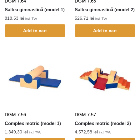
DGM 7.64
DGM 7.65
Saltea gimnastică (model 1)
Saltea gimnastică (model 2)
818,53
lei
526,71
lei
incl. TVA
incl. TVA
Add to cart
Add to cart
DGM 7.56
DGM 7.57
Complex motric (model 1)
Complex motric (model 2)
1.349,30
lei
4.572,58
lei
incl. TVA
incl. TVA