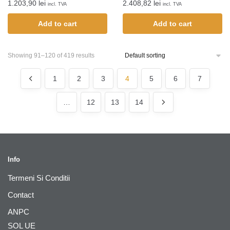
1.203,90
lei
2.408,82
lei
incl. TVA
incl. TVA
Add to cart
Add to cart
Showing 91–120 of 419 results
1
2
3
4
5
6
7
…
12
13
14
Info
Termeni Si Conditii
Contact
ANPC
SOL UE