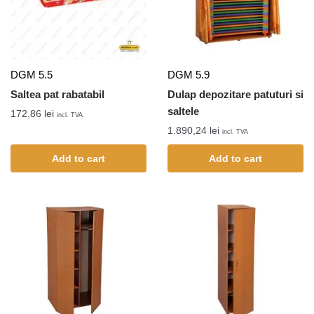
DGM 5.5
DGM 5.9
Saltea pat rabatabil
Dulap depozitare patuturi si
saltele
172,86
lei
incl. TVA
1.890,24
lei
incl. TVA
Add to cart
Add to cart