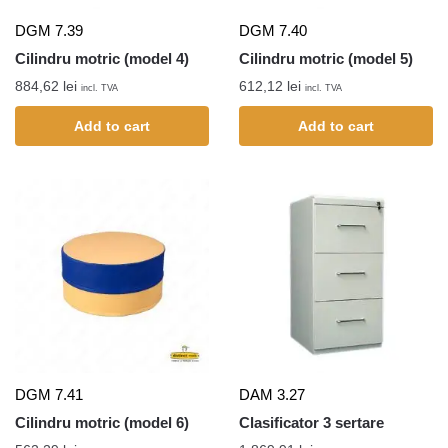
DGM 7.39
DGM 7.40
Cilindru motric (model 4)
Cilindru motric (model 5)
884,62
lei
612,12
lei
incl. TVA
incl. TVA
Add to cart
Add to cart
DGM 7.41
DAM 3.27
Cilindru motric (model 6)
Clasificator 3 sertare