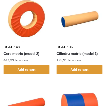
DGM 7.48
DGM 7.36
Cerc motric (model 2)
Cilindru motric (model 1)
447,39
lei
175,91
lei
incl. TVA
incl. TVA
Add to cart
Add to cart