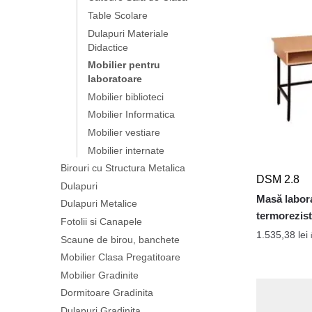
Table Scolare
Dulapuri Materiale
Didactice
Mobilier pentru
laboratoare
Mobilier biblioteci
Mobilier Informatica
Mobilier vestiare
Mobilier internate
Birouri cu Structura Metalica
DSM 2.8
Dulapuri
Masă laborat
Dulapuri Metalice
termorezist
Fotolii si Canapele
1.535,38
lei
Scaune de birou, banchete
Mobilier Clasa Pregatitoare
Mobilier Gradinite
Dormitoare Gradinita
Dulapuri Gradinita