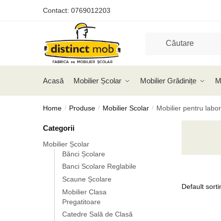
Skip
Skip
Contact:
0769012203
to
to
navigation
content
Acasă
Mobilier Școlar
Mobilier Grădinițe
M
Home
Produse
Mobilier Scolar
Mobilier pentru labo
/
/
/
Categorii
Mobilier Școlar
Bănci Școlare
Banci Scolare Reglabile
Scaune Școlare
Mobilier Clasa
Pregatitoare
Catedre Sală de Clasă