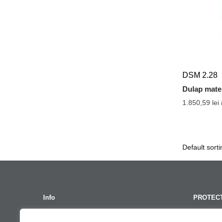
DSM 2.28
Dulap mater
1.850,59
lei
Info
PROTECT
Termeni Si Conditii
GDPR – Po