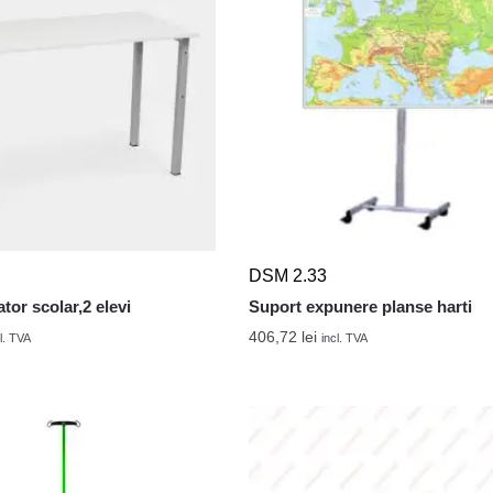
DSM 2.33
tor scolar,2 elevi
Suport expunere planse harti
406,72
lei
l. TVA
incl. TVA