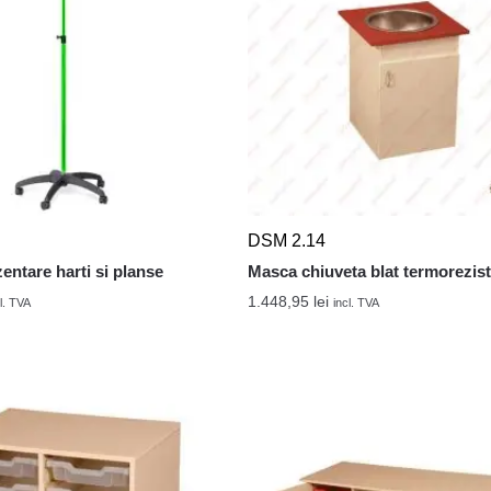
DSM 2.14
entare harti si planse
Masca chiuveta blat termorezis
1.448,95
lei
l. TVA
incl. TVA