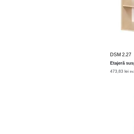
DSM 2.27
Etajeră sus
473,83
lei
inc