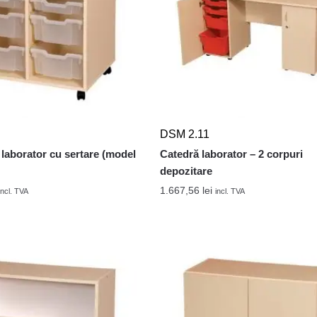
DSM 2.11
laborator cu sertare (model
Catedră laborator – 2 corpuri
depozitare
1.667,56
lei
incl. TVA
incl. TVA