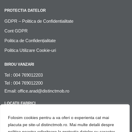
PROTECTIA DATELOR
GDPR – Politica de Confidentialitate
Cont GDPR
Politica de Confidențialitate
Politica Utilizare Cookie-uri
BIROU VANZARI
Tel : 004 769012203
Tel : 004 769012200
Email:
office.arad@distinctmob.ro
LOCATII FABRICI
Arad
, str. Stefan Zarie nr. 65, cod postal 310241, Judetul Arad,
Folosim cookies pentru a va oferi o experienta cat mai
Romania
placuta pe site-ul distinctmob.ro. Mai multe detalii despre
politica noastra referitoare la protectia datelor cu caracter