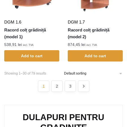
DGM 1.6
DGM 1.7
Racord colț grădiniță
Racord colț grădiniță
(model 1)
(model 2)
538,91
lei
874,45
lei
incl. TVA
incl. TVA
Add to cart
Add to cart
Showing 1–30 of 79 results
1
2
3
DULAPURI PENTRU