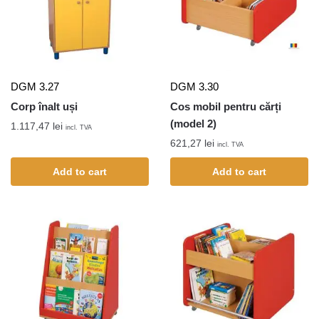
DGM 3.27
DGM 3.30
Corp înalt uși
Cos mobil pentru cărți
(model 2)
1.117,47
lei
incl. TVA
621,27
lei
incl. TVA
Add to cart
Add to cart