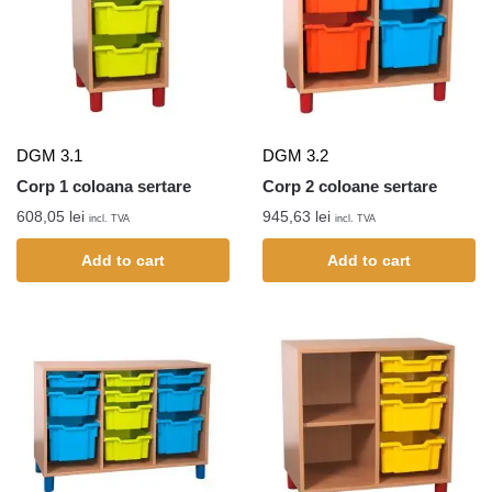
DGM 3.1
DGM 3.2
Corp 1 coloana sertare
Corp 2 coloane sertare
608,05
lei
945,63
lei
incl. TVA
incl. TVA
Add to cart
Add to cart