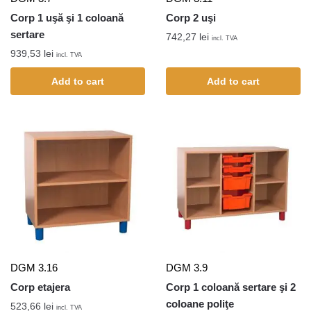
Corp 1 uşă şi 1 coloană
Corp 2 uşi
sertare
742,27
lei
incl. TVA
939,53
lei
incl. TVA
Add to cart
Add to cart
DGM 3.16
DGM 3.9
Corp etajera
Corp 1 coloană sertare şi 2
coloane poliţe
523,66
lei
incl. TVA