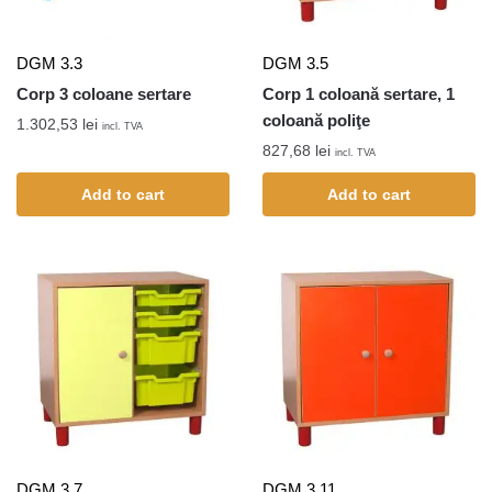
DGM 3.3
DGM 3.5
Corp 3 coloane sertare
Corp 1 coloană sertare, 1
coloană poliţe
1.302,53
lei
incl. TVA
827,68
lei
incl. TVA
Add to cart
Add to cart
DGM 3.7
DGM 3.11