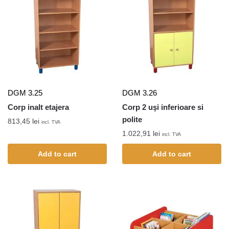
DGM 3.25
DGM 3.26
Corp inalt etajera
Corp 2 uşi inferioare si
polite
813,45
lei
incl. TVA
1.022,91
lei
incl. TVA
Add to cart
Add to cart