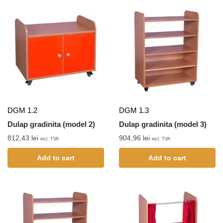
DGM 1.2
DGM 1.3
Dulap gradinita (model 2)
Dulap gradinita (model 3)
812,43
lei
904,96
lei
incl. TVA
incl. TVA
Add to cart
Add to cart