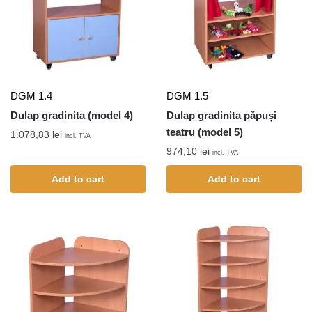
DGM 1.4
DGM 1.5
Dulap gradinita (model 4)
Dulap gradinita păpuși
teatru (model 5)
1.078,83
lei
incl. TVA
974,10
lei
incl. TVA
Add to cart
Add to cart