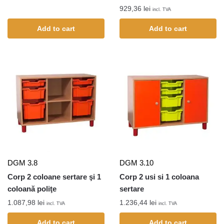
929,36
lei
incl. TVA
Add to cart
Add to cart
DGM 3.8
DGM 3.10
Corp 2 coloane sertare şi 1
Corp 2 usi si 1 coloana
coloană poliţe
sertare
1.087,98
lei
1.236,44
lei
incl. TVA
incl. TVA
Add to cart
Add to cart