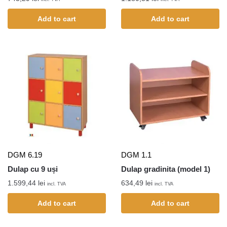
Add to cart
Add to cart
DGM 6.19
DGM 1.1
Dulap cu 9 uși
Dulap gradinita (model 1)
1.599,44
lei
634,49
lei
incl. TVA
incl. TVA
Add to cart
Add to cart