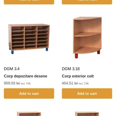
DGM 3.4
DGM 3.18
Corp depozitare desene
Corp exterior colt
909,03
lei
454,51
lei
incl. TVA
incl. TVA
Add to cart
Add to cart