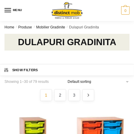
Skip
Skip
to
to
MENU
0
navigation
content
Home
/
Produse
/
Mobilier Gradinite
/
Dulapuri Gradinita
DULAPURI GRADINITA
SHOW FILTERS
Showing 1–30 of 79 results
1
2
3