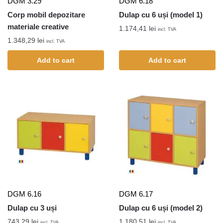
DGM 3.29
DGM 6.18
Corp mobil depozitare
Dulap cu 6 uși (model 1)
materiale creative
1.174,41
lei
incl. TVA
1.348,29
lei
incl. TVA
Add to cart
Add to cart
DGM 6.16
DGM 6.17
Dulap cu 3 uși
Dulap cu 6 uși (model 2)
743,29
lei
1.180,51
lei
incl. TVA
incl. TVA