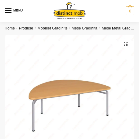
Skip
Skip
to
to
MENU
0
navigation
content
Home
/
Produse
/
Mobilier Gradinite
/
Mese Gradinita
/
Mese Metal Gradinita
🔍