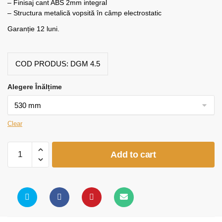
– Finisaj cant ABS 2mm integral
– Structura metalică vopsită în câmp electrostatic
Garanție 12 luni.
COD PRODUS:
DGM 4.5
Alegere Înălțime
Clear
Masă
Add to cart
grădiniță
formă
semicerc
quantity