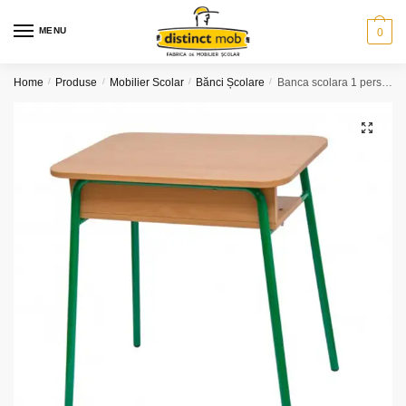
Skip
Skip
to
to
MENU
0
navigation
content
Home
/
Produse
/
Mobilier Scolar
/
Bănci Școlare
/
Banca scolara 1 persoana (model 5)
🔍