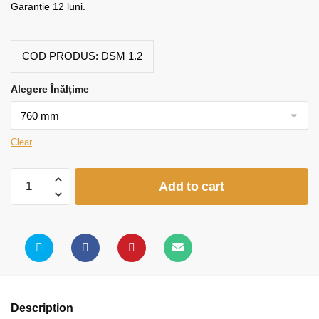
Garanție 12 luni.
COD PRODUS:
DSM 1.2
Alegere Înălțime
Clear
Banca
Add to cart
scolara
1
persoana
(model
5)
quantity
Description