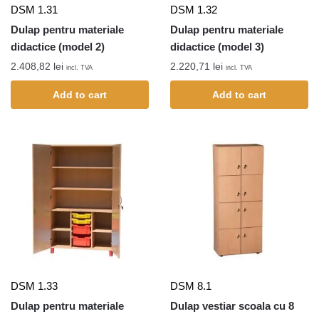
DSM 1.31
DSM 1.32
Dulap pentru materiale
Dulap pentru materiale
didactice (model 2)
didactice (model 3)
2.408,82
lei
2.220,71
lei
incl. TVA
incl. TVA
Add to cart
Add to cart
DSM 1.33
DSM 8.1
Dulap pentru materiale
Dulap vestiar scoala cu 8