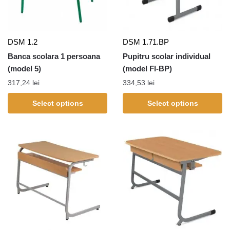
DSM 1.2
DSM 1.71.BP
Banca scolara 1 persoana
Pupitru scolar individual
(model 5)
(model FI-BP)
317,24
lei
334,53
lei
Select options
Select options