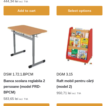
444,34
lei
incl. TVA
Add to cart
Select options
DSM 1.72.1.BPCM
DGM 3.15
Banca scolara reglabila 2
Raft mobil pentru cărți
persoane (model FRD-
(model 2)
BPCM)
950,71
lei
incl. TVA
583,65
lei
incl. TVA