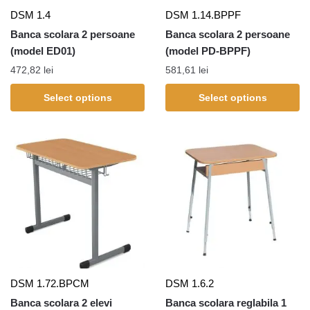
DSM 1.4
DSM 1.14.BPPF
Banca scolara 2 persoane
Banca scolara 2 persoane
(model ED01)
(model PD-BPPF)
472,82
lei
581,61
lei
Select options
Select options
DSM 1.72.BPCM
DSM 1.6.2
Banca scolara 2 elevi
Banca scolara reglabila 1