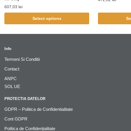
607,03
lei
Select options
Se
Info
Termeni Si Conditii
Contact
ANPC
SOL UE
PROTECTIA DATELOR
GDPR – Politica de Confidentialitate
Cont GDPR
Politica de Confidențialitate