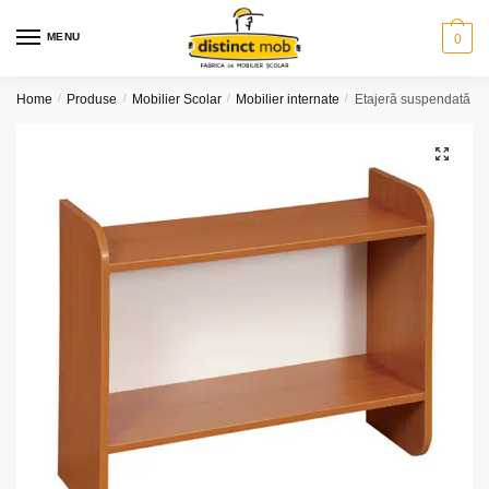
Skip
Skip
to
to
MENU
0
navigation
content
Home
/
Produse
/
Mobilier Scolar
/
Mobilier internate
/
Etajeră suspendată
🔍