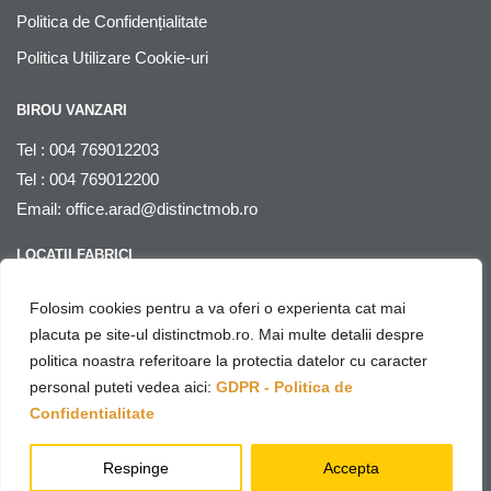
Politica de Confidențialitate
Politica Utilizare Cookie-uri
BIROU VANZARI
Tel : 004 769012203
Tel : 004 769012200
Email:
office.arad@distinctmob.ro
LOCATII FABRICI
Arad
, str. Stefan Zarie nr. 65, cod postal 310241, Judetul Arad,
Folosim cookies pentru a va oferi o experienta cat mai
Romania
placuta pe site-ul distinctmob.ro. Mai multe detalii despre
politica noastra referitoare la protectia datelor cu caracter
© Distinctmob 2020
personal puteti vedea aici:
GDPR - Politica de
♥
Website & SEO by
Netring Media
– with
Confidentialitate
Respinge
Accepta