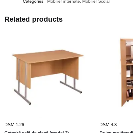
Categories:
Mobilier internate
,
Mobilier Scolar
Related products
DSM 1.26
DSM 4.3
Catedră sală de clasă (model 2)
Dulap multimed