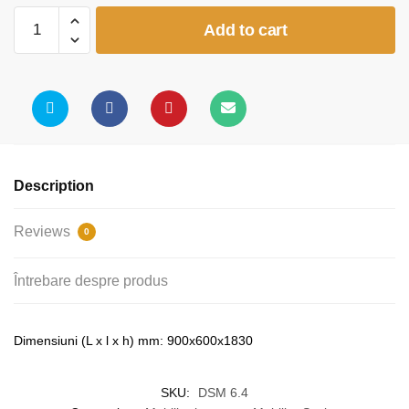
Dulap
Add to cart
de
haine,
compartimentat
umeraş
şi
poliţe
quantity
Description
Reviews
0
Întrebare despre produs
Dimensiuni (L x l x h) mm: 900x600x1830
SKU:
DSM 6.4