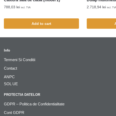
788,03
lei
2.718,94
lei
incl. TVA
incl. TV
Add to cart
Info
Termeni Si Conditii
Contact
ANPC
SOL UE
PROTECTIA DATELOR
GDPR – Politica de Confidentialitate
Cont GDPR