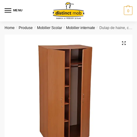
Skip
Skip
to
to
MENU
0
navigation
content
Home
/
Produse
/
Mobilier Scolar
/
Mobilier internate
/
Dulap de haine, compartimentat umeraş şi poliţe
🔍