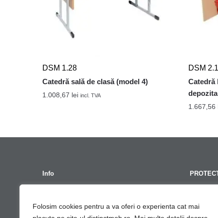
DSM 1.28
DSM 2.
Catedră sală de clasă (model 4)
Catedră 
depozita
1.008,67
lei
incl. TVA
1.667,56
Info
PROTECT
Termeni Si Conditii
GDPR – Po
Folosim cookies pentru a va oferi o experienta cat mai
Contact
Cont G