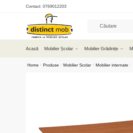
Skip
Skip
Contact:
0769012203
to
to
navigation
content
Acasă
Mobilier Școlar
Mobilier Grădinițe
M
Home
Produse
Mobilier Scolar
Mobilier internate
/
/
/
/