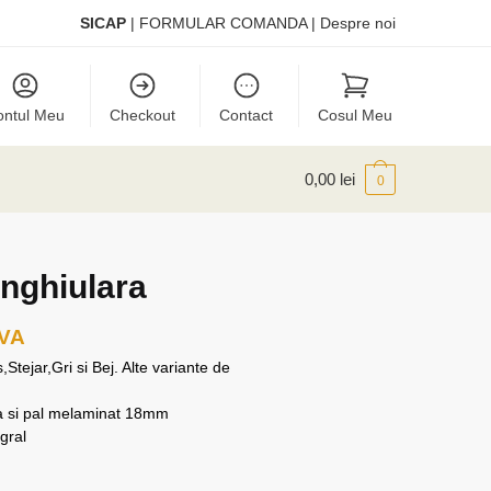
SICAP
|
FORMULAR COMANDA
|
Despre noi
ontul Meu
Checkout
Contact
Cosul Meu
0,00
lei
0
nghiulara
TVA
Stejar,Gri si Bej. Alte variante de
ca si pal melaminat 18mm
gral