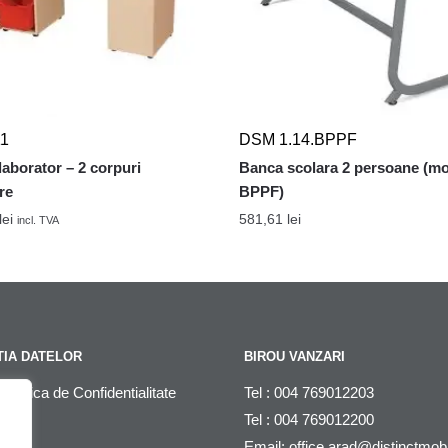
11
DSM 1.14.BPPF
laborator – 2 corpuri
Banca scolara 2 persoane (m
re
BPPF)
lei
581,61
lei
incl. TVA
IA DATELOR
BIROU VANZARI
litica de Confidentialitate
Tel : 004 769012203
Tel : 004 769012200
DPR
Email:
office.arad@distinctmob