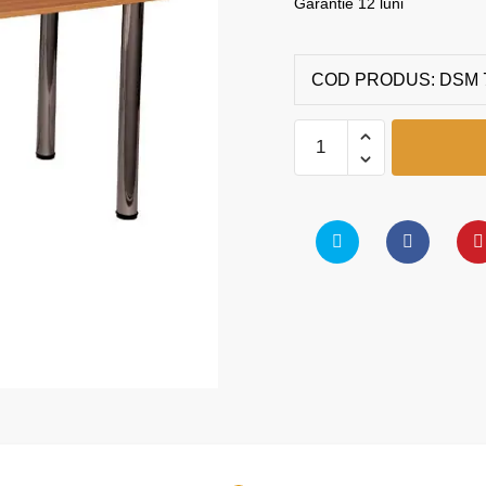
Garantie 12 luni
COD PRODUS:
DSM 
Masa
dreptunghiulara
quantity