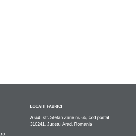
LOCATII FABRICI
Arad
, str. Stefan Zarie nr. 65, cod postal
310241, Judetul Arad, Romania
.ro