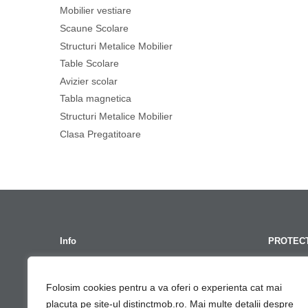
Mobilier vestiare
Scaune Scolare
Structuri Metalice Mobilier
Table Scolare
Avizier scolar
Tabla magnetica
Structuri Metalice Mobilier
Clasa Pregatitoare
Info
PROTECT
Termeni Si Conditii
GDPR – Po
Folosim cookies pentru a va oferi o experienta cat mai
Contact
Cont G
placuta pe site-ul distinctmob.ro. Mai multe detalii despre