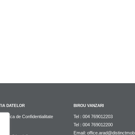
IA DATELOR
BIROU VANZARI
litica de Confidentialitate
Tel : 004 769012203
Tel : 004 769012200
DPR
Email:
office.arad@distinctmob