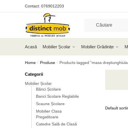
Skip
Skip
Contact:
0769012203
to
to
navigation
content
Acasă
Mobilier Școlar
Mobilier Grădinițe
M
Home
Produse
Products tagged “masa dreptunghiula
/
/
Categorii
Mobilier Școlar
Bănci Școlare
Banci Scolare Reglabile
Scaune Școlare
Mobilier Clasa
Pregatitoare
Catedre Sală de Clasă