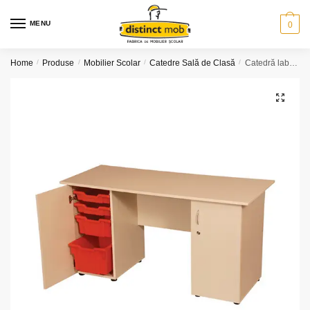
Skip
Skip
to
to
MENU
0
navigation
content
Home
/
Produse
/
Mobilier Scolar
/
Catedre Sală de Clasă
/
Catedră laborator – 2 corpuri depozitare
🔍