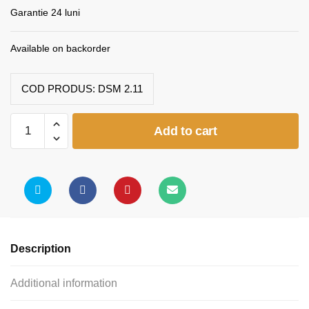
Garantie 24 luni
Available on backorder
COD PRODUS:
DSM 2.11
Catedră
Add to cart
laborator
-
2
corpuri
depozitare
quantity
Description
Additional information