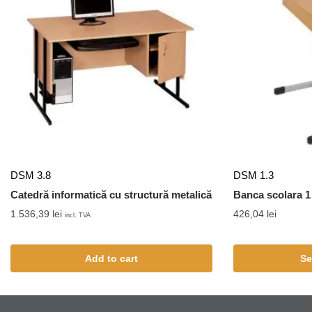
DSM 3.8
DSM 1.3
Catedră informatică cu structură metalică
Banca scolara 1
1.536,39
lei
426,04
lei
incl. TVA
Add to cart
Se