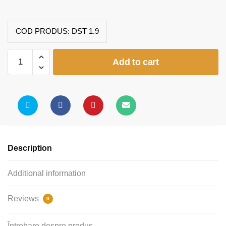
COD PRODUS:
DST 1.9
Tabla
Add to cart
scolara
cu
suport
creta
(2000x25x1200)
quantity
Description
Additional information
Reviews
0
Întrebare despre produs