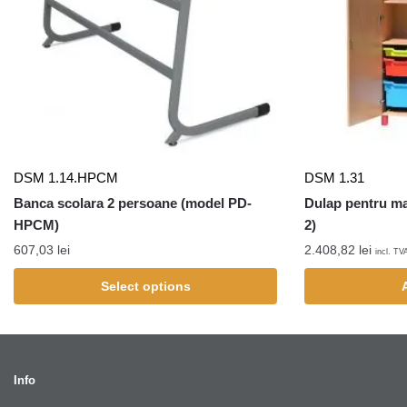
DSM 1.14.HPCM
DSM 1.31
Banca scolara 2 persoane (model PD-
Dulap pentru ma
HPCM)
2)
607,03
lei
2.408,82
lei
incl. TV
Select options
Info