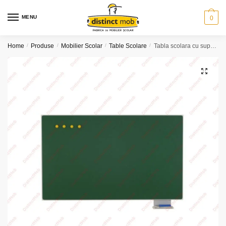
Skip
Skip
to
to
MENU
0
navigation
content
Home
/
Produse
/
Mobilier Scolar
/
Table Scolare
/
Tabla scolara cu suport creta (2000x25x1200)
🔍