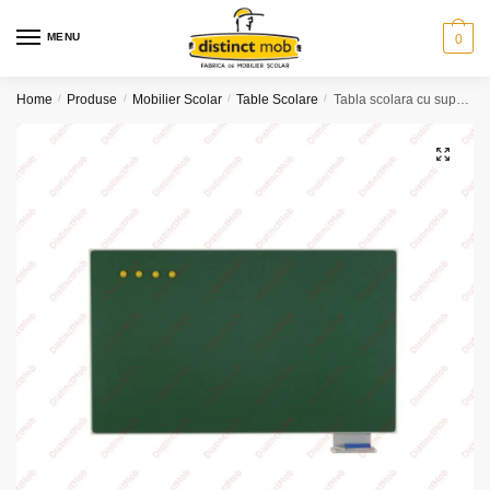
Skip
Skip
to
to
MENU
0
navigation
content
Home
/
Produse
/
Mobilier Scolar
/
Table Scolare
/
Tabla scolara cu suport creta (2000x25x1000)
🔍