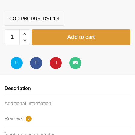
COD PRODUS:
DST 1.4
Tabla
Add to cart
scolara
cu
suport
creta
(2000x25x1000)
quantity
Description
Additional information
Reviews
0
Întrebare despre produs