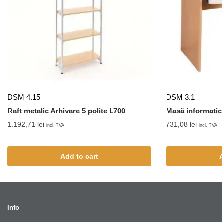
DSM 4.15
DSM 3.1
Raft metalic Arhivare 5 polite L700
Masă informatic
1.192,71
lei
731,08
lei
incl. TVA
incl. TVA
Add to cart
Info