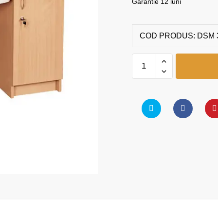
Garantie 12 luni
COD PRODUS:
DSM 
Catedră
informatică
quantity