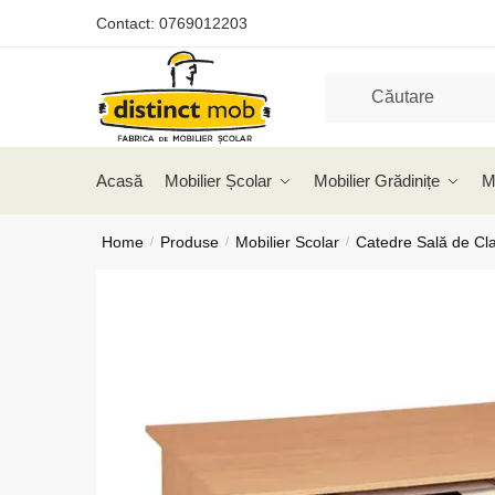
Skip
Skip
Contact:
0769012203
to
to
navigation
content
Acasă
Mobilier Școlar
Mobilier Grădinițe
M
Home
Produse
Mobilier Scolar
Catedre Sală de Cl
/
/
/