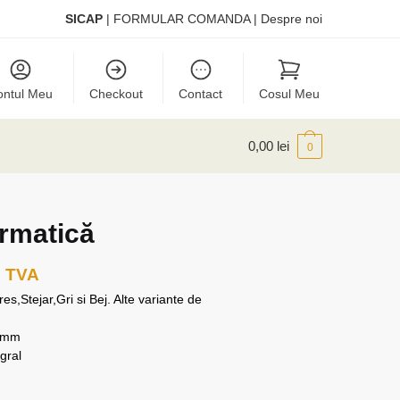
SICAP
|
FORMULAR COMANDA
|
Despre noi
ontul Meu
Checkout
Contact
Cosul Meu
0,00
lei
0
ormatică
. TVA
s,Stejar,Gri si Bej. Alte variante de
18mm
gral