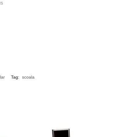
us
lar
Tag:
scoala