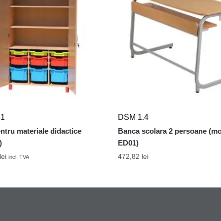
31
DSM 1.4
ntru materiale didactice
Banca scolara 2 persoane (m
)
ED01)
lei
472,82
lei
incl. TVA