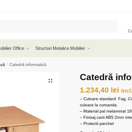
C
obilier Office
Structuri Metalice Mobilier
asă
Catedră informatică
/
Catedră inf
🔍
1.234,40
lei
incl
– Culoare standard: Fag, Cire
culoare la comanda.
– Material pal melaminat 
– Finisaj cant ABS 2mm inte
– Protectii parchet