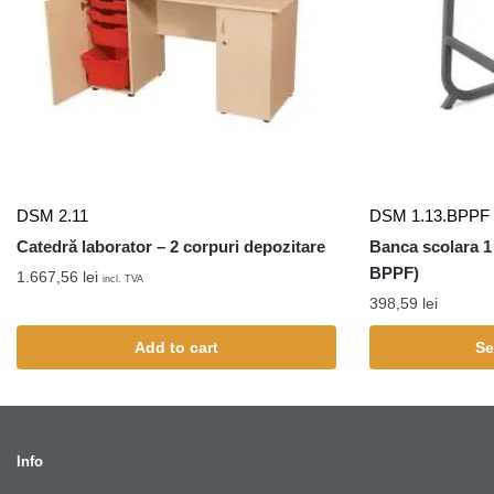
DSM 2.11
DSM 1.13.BPPF
Catedră laborator – 2 corpuri depozitare
Banca scolara 1
BPPF)
1.667,56
lei
incl. TVA
398,59
lei
Add to cart
Se
Info