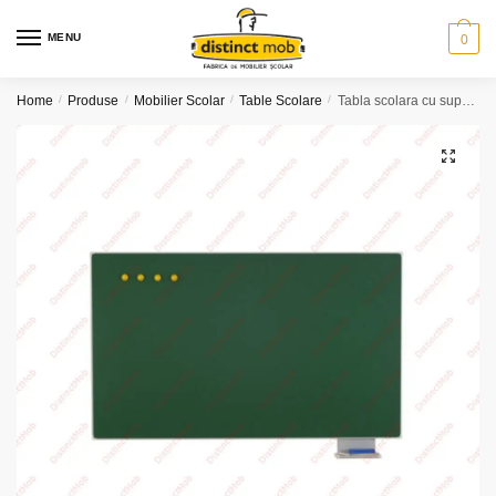
Skip
Skip
to
to
MENU
0
navigation
content
Home
/
Produse
/
Mobilier Scolar
/
Table Scolare
/
Tabla scolara cu suport creta (1500x25x1000)
🔍