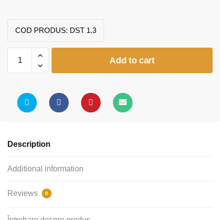
COD PRODUS:
DST 1.3
Tabla
Add to cart
scolara
cu
suport
creta
(1500x25x1000)
quantity
Description
Additional information
Reviews
0
Întrebare despre produs