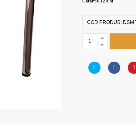
Garantie 12 luni
COD PRODUS:
DSM 
Masa
patrata
quantity