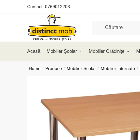
Skip
Skip
Contact:
0769012203
to
to
navigation
content
Acasă
Mobilier Școlar
Mobilier Grădinițe
M
Home
Produse
Mobilier Scolar
Mobilier internate
/
/
/
/