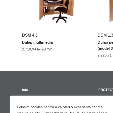
DSM 4.3
DSM 1.
Dulap multimedia
Dulap pe
(model 3
2.718,94
lei
incl. TVA
2.220,71
Info
PROTECT
Termeni Si Conditii
GDPR – Po
Folosim cookies pentru a va oferi o experienta cat mai
Contact
Cont G