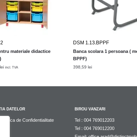
32
DSM 1.13.BPPF
ntru materiale didactice
Banca scolara 1 persoana ( mo
)
BPPF)
lei
398,59
lei
incl. TVA
IA DATELOR
BIROU VANZARI
litica de Confidentialitate
Tel : 004 769012203
Tel : 004 769012200
DPR
Email:
office.arad@distinctmob