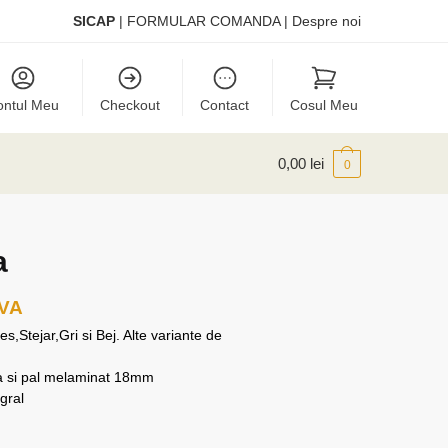
SICAP
|
FORMULAR COMANDA
|
Despre noi
ontul Meu
Checkout
Contact
Cosul Meu
0,00
lei
0
a
TVA
s,Stejar,Gri si Bej. Alte variante de
ca si pal melaminat 18mm
gral