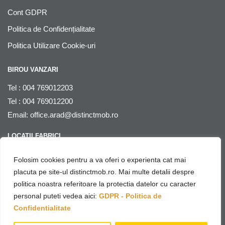
Cont GDPR
Politica de Confidențialitate
Politica Utilizare Cookie-uri
BIROU VANZARI
Tel : 004 769012203
Tel : 004 769012200
Email:
office.arad@distinctmob.ro
LOCATII FABRICI
Arad
, str. Stefan Zarie nr. 65, cod postal 310241, Judetul Arad,
Folosim cookies pentru a va oferi o experienta cat mai
Romania
placuta pe site-ul distinctmob.ro. Mai multe detalii despre
politica noastra referitoare la protectia datelor cu caracter
© Distinctmob 2020
personal puteti vedea aici:
GDPR - Politica de
♥
Website & SEO by
Netring Media
– with
Confidentialitate