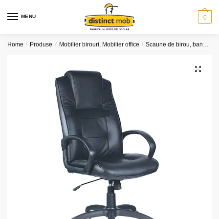
Skip
Skip
to
to
MENU
0
navigation
content
Home
/
Produse
/
Mobilier birouri, Mobilier office
/
Scaune de birou, banchete
🔍