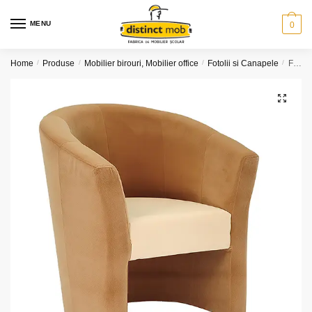
Skip
Skip
to
to
MENU
0
navigation
content
Home
/
Produse
/
Mobilier birouri, Mobilier office
/
Fotolii si Canapele
/
Fotoliu Office ( model 1 )
🔍