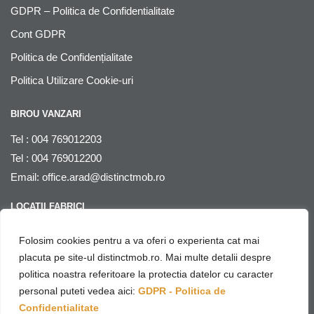
GDPR – Politica de Confidentialitate
Cont GDPR
Politica de Confidențialitate
Politica Utilizare Cookie-uri
BIROU VANZARI
Tel : 004 769012203
Tel : 004 769012200
Email:
office.arad@distinctmob.ro
LOCATII FABRICI
Arad
, str. Stefan Zarie nr. 65, cod postal 310241, Judetul Arad,
Folosim cookies pentru a va oferi o experienta cat mai
Romania
placuta pe site-ul distinctmob.ro. Mai multe detalii despre
politica noastra referitoare la protectia datelor cu caracter
© Distinctmob 2020
personal puteti vedea aici:
GDPR - Politica de
♥
Website & SEO by
Netring Media
– with
Confidentialitate