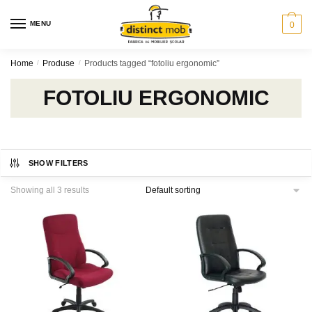
Skip
Skip
to
to
MENU
0
navigation
content
Home
/
Produse
/
Products tagged “fotoliu ergonomic”
FOTOLIU ERGONOMIC
SHOW FILTERS
Showing all 3 results