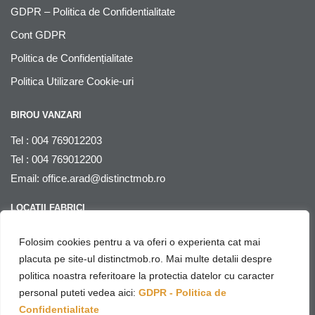
GDPR – Politica de Confidentialitate
Cont GDPR
Politica de Confidențialitate
Politica Utilizare Cookie-uri
BIROU VANZARI
Tel : 004 769012203
Tel : 004 769012200
Email:
office.arad@distinctmob.ro
LOCATII FABRICI
Arad
, str. Stefan Zarie nr. 65, cod postal 310241, Judetul Arad,
Folosim cookies pentru a va oferi o experienta cat mai
Romania
placuta pe site-ul distinctmob.ro. Mai multe detalii despre
politica noastra referitoare la protectia datelor cu caracter
© Distinctmob 2020
personal puteti vedea aici:
GDPR - Politica de
♥
Website & SEO by
Netring Media
– with
Confidentialitate