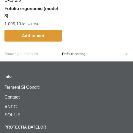
DAS 2.9
Fotoliu ergonomic (model
3)
1.095,10
lei
incl. TVA
Add to cart
Showing all 3 results
Info
Termeni Si Conditii
Contact
ANPC
SOL UE
PROTECTIA DATELOR