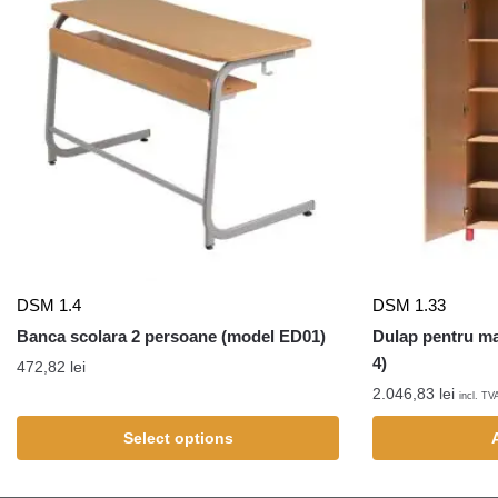
DSM 1.4
DSM 1.33
Banca scolara 2 persoane (model ED01)
Dulap pentru ma
4)
472,82
lei
2.046,83
lei
incl. TV
Select options