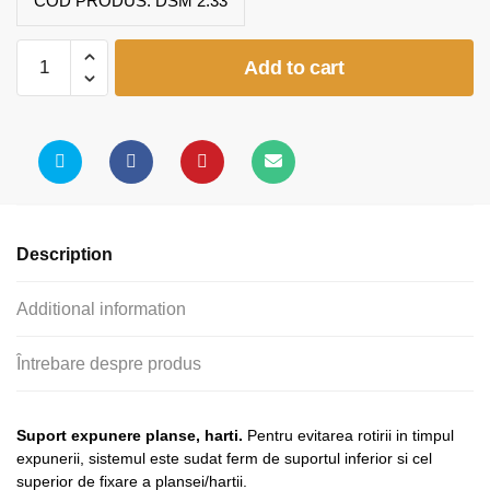
COD PRODUS:
DSM 2.33
Suport
Add to cart
expunere
planse
harti
quantity
Description
Additional information
Întrebare despre produs
Suport expunere planse, harti.
Pentru evitarea rotirii in timpul
expunerii, sistemul este sudat ferm de suportul inferior si cel
superior de fixare a plansei/hartii.