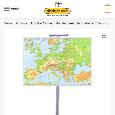
Skip
Skip
to
to
MENU
0
navigation
content
Home
/
Produse
/
Mobilier Scolar
/
Mobilier pentru laboratoare
/
Suport expunere planse harti
🔍