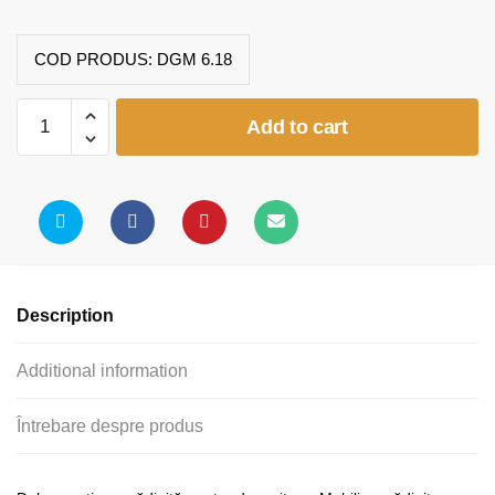
COD PRODUS:
DGM 6.18
Dulap
Add to cart
cu
6
uși
(model
1)
quantity
Description
Additional information
Întrebare despre produs