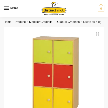
Skip
Skip
to
to
MENU
0
navigation
content
Home
/
Produse
/
Mobilier Gradinite
/
Dulapuri Gradinita
/
Dulap cu 6 uși (model 1)
🔍