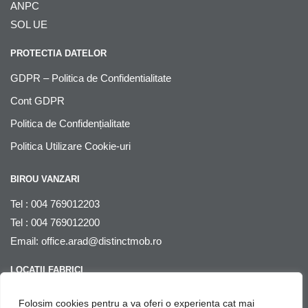
ANPC
SOL UE
PROTECTIA DATELOR
GDPR – Politica de Confidentialitate
Cont GDPR
Politica de Confidențialitate
Politica Utilizare Cookie-uri
BIROU VANZARI
Tel : 004 769012203
Tel : 004 769012200
Email:
office.arad@distinctmob.ro
LOCATII FABRICI
Arad
, str. Stefan Zarie nr. 65, cod postal 310241, Judetul Arad,
Folosim cookies pentru a va oferi o experienta cat mai