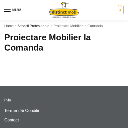
Skip
Skip
to
to
MENU
0
navigation
content
Home
/
Servicii Profesionale
/
Proiectare Mobilier la Comanda
Proiectare Mobilier la
Comanda
Info
Termeni Si Conditii
Contact