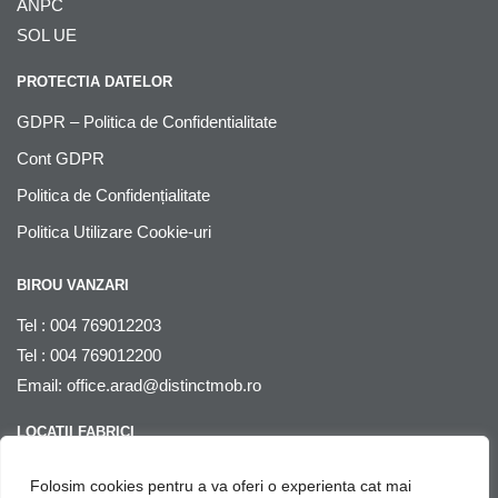
ANPC
SOL UE
PROTECTIA DATELOR
GDPR – Politica de Confidentialitate
Cont GDPR
Politica de Confidențialitate
Politica Utilizare Cookie-uri
BIROU VANZARI
Tel : 004 769012203
Tel : 004 769012200
Email:
office.arad@distinctmob.ro
LOCATII FABRICI
Arad
, str. Stefan Zarie nr. 65, cod postal 310241, Judetul Arad,
Folosim cookies pentru a va oferi o experienta cat mai
Romania