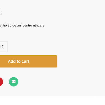
.
.
ție 25 de ani pentru utilizare
.1
Add to cart