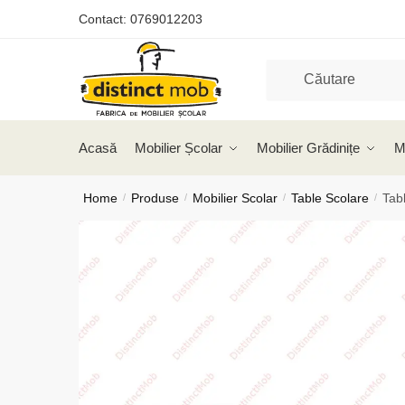
Skip
Skip
Contact:
0769012203
to
to
navigation
content
Acasă
Mobilier Școlar
Mobilier Grădinițe
M
Home
Produse
Mobilier Scolar
Table Scolare
Tab
/
/
/
/