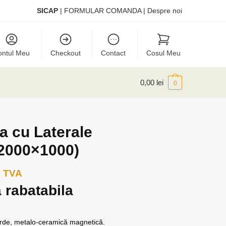
SICAP
|
FORMULAR COMANDA
|
Despre noi
ontul Meu
Checkout
Contact
Cosul Meu
0,00
lei
0
a cu Laterale
(2000×1000)
. TVA
 rabatabila
erde, metalo-ceramică magnetică.