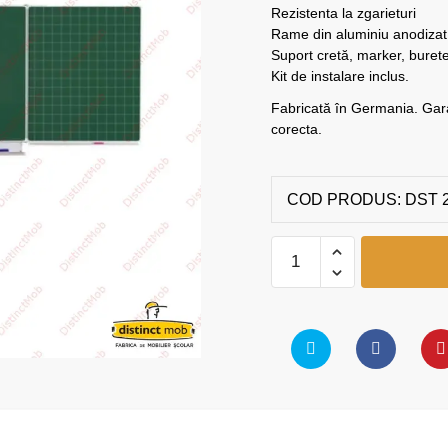
Rezistenta la zgarieturi
Rame din aluminiu anodizat
Suport cretă, marker, burete
Kit de instalare inclus.
Fabricată în Germania. Garan
corecta.
COD PRODUS:
DST 2
Tabla
Scolara
cu
Laterale
Rabatabile
(2000x1000)
quantity