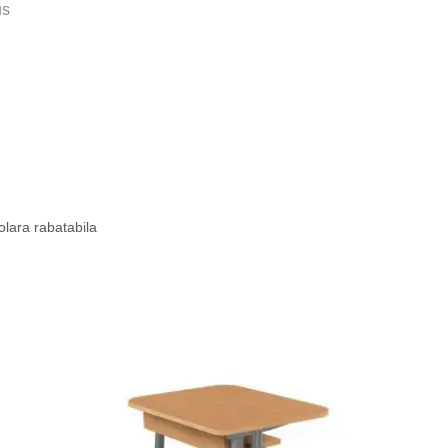
us
olara rabatabila