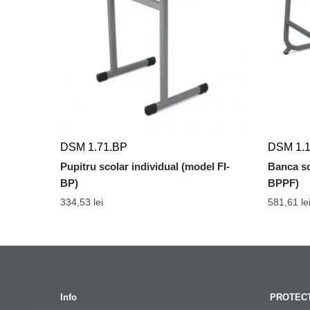
DSM 1.71.BP
DSM 1.
Pupitru scolar individual (model FI-
Banca sc
BP)
BPPF)
334,53
lei
581,61
le
Info
PROTECT