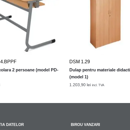
14.BPPF
DSM 1.29
olara 2 persoane (model PD-
Dulap pentru materiale didact
(model 1)
i
1.203,90
lei
incl. TVA
IA DATELOR
BIROU VANZARI