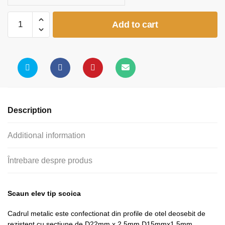
Scaun
Add to cart
elev
-
scoica
color
gri
quantity
Description
Additional information
Întrebare despre produs
Scaun elev tip scoica
Cadrul metalic este confectionat din profile de otel deosebit de
rezistent cu sectiune de D22mm x 2,5mm D15mmx1,5mm,