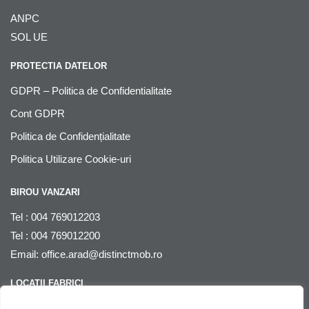
ANPC
SOL UE
PROTECTIA DATELOR
GDPR – Politica de Confidentialitate
Cont GDPR
Politica de Confidențialitate
Politica Utilizare Cookie-uri
BIROU VANZARI
Tel : 004 769012203
Tel : 004 769012200
Email:
office.arad@distinctmob.ro
LOCATII FABRICI
Arad
, str. Stefan Zarie nr. 65, cod postal 310241, Judetul Arad,