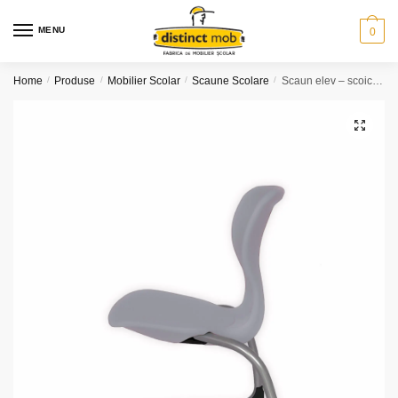
Skip
Skip
to
to
MENU
0
navigation
content
Home
/
Produse
/
Mobilier Scolar
/
Scaune Scolare
/
Scaun elev – scoica color gri
🔍