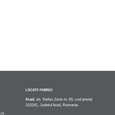
LOCATII FABRICI
Arad
, str. Stefan Zarie nr. 65, cod postal
310241, Judetul Arad, Romania
.ro