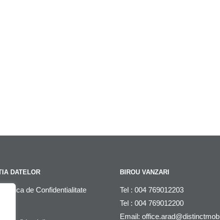
IA DATELOR
BIROU VANZARI
litica de Confidentialitate
Tel : 004 769012203
Tel : 004 769012200
DPR
Email:
office.arad@distinctmob