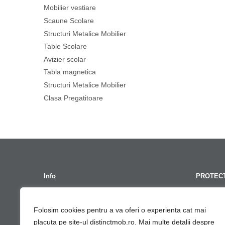
Mobilier vestiare
Scaune Scolare
Structuri Metalice Mobilier
Table Scolare
Avizier scolar
Tabla magnetica
Structuri Metalice Mobilier
Clasa Pregatitoare
Info
PROTECT
Termeni Si Conditii
GDPR – Po
Folosim cookies pentru a va oferi o experienta cat mai
Contact
Cont G
placuta pe site-ul distinctmob.ro. Mai multe detalii despre