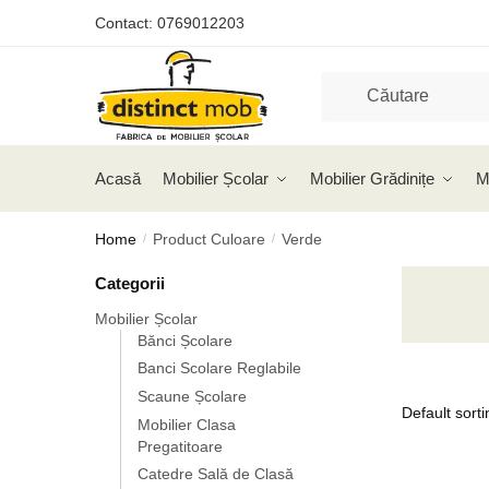
Skip
Skip
Contact:
0769012203
to
to
navigation
content
Acasă
Mobilier Școlar
Mobilier Grădinițe
M
Home
Product Culoare
Verde
/
/
Categorii
Mobilier Școlar
Bănci Școlare
Banci Scolare Reglabile
Scaune Școlare
Mobilier Clasa
Pregatitoare
Catedre Sală de Clasă