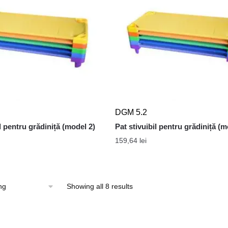
DGM 5.2
l pentru grădiniță (model 2)
Pat stivuibil pentru grădiniță (m
159,64
lei
Showing all 8 results