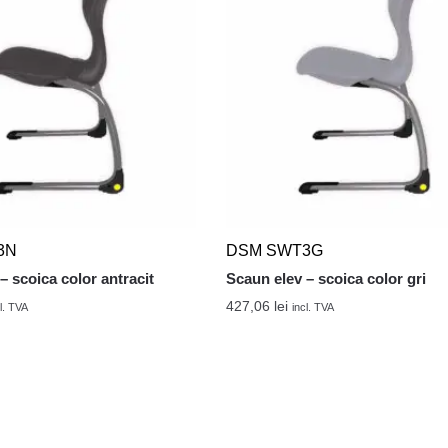
3N
DSM SWT3G
– scoica color antracit
Scaun elev – scoica color gri
427,06
lei
l. TVA
incl. TVA