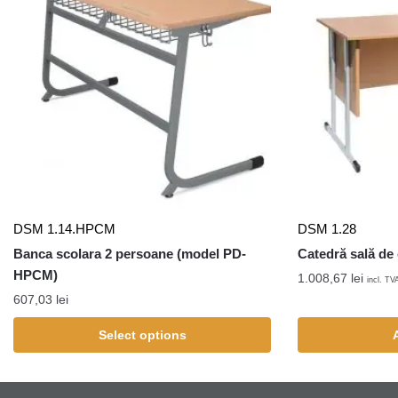
DSM 1.14.HPCM
DSM 1.28
Banca scolara 2 persoane (model PD-
Catedră sală de 
HPCM)
1.008,67
lei
incl. TV
607,03
lei
Select options