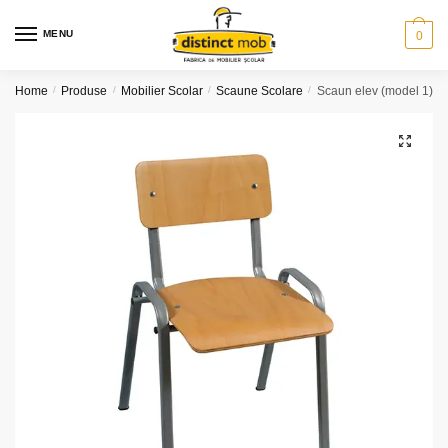
Skip
Skip
to
to
MENU
0
navigation
content
Home
/
Produse
/
Mobilier Scolar
/
Scaune Scolare
/
Scaun elev (model 1)
🔍