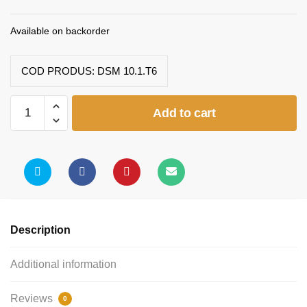
Available on backorder
COD PRODUS:
DSM 10.1.T6
Scaun
Add to cart
elev
(model
1)
quantity
Description
Additional information
Reviews
0