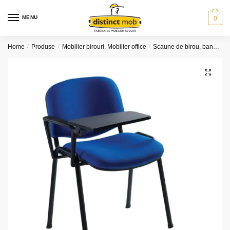
Skip
Skip
to
to
MENU
0
navigation
content
Home
/
Produse
/
Mobilier birouri, Mobilier office
/
Scaune de birou, banchete
🔍