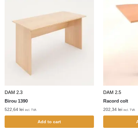
DAM 2.3
DAM 2.5
Birou 1390
Racord colt
522,64
lei
202,34
lei
incl. TVA
incl. TVA
Add to cart