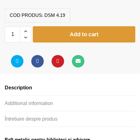
COD PRODUS:
DSM 4.19
Raft
Add to cart
metalic
arhivare
6
polite
L800
quantity
Description
Additional information
Întrebare despre produs
Raft metalic pentru biblioteci și arhivare.