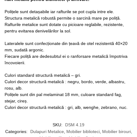
Polițele sunt detașabile iar rafturile se pot cupla intre ele.
Structura metalică robustă permite o sarcină mare pe poliță.
Rafturile metalice sunt dotate cu picioare reglabile, rezistente,
pentru evitarea denivelărilor la sol.
Lateralele sunt confecționate din țeavă de otel rezistentă 40×20
mm, sudată argonic.
Fiecare poliță are dedesubtul ei o ranforsare metalică împotriva
încovoierii.
Culori standard structură metalică – gri.
Culori decor structură metalică : negru, bordo, verde, albastru,
rosu, alb.
Polițele sunt din pal melaminat 18 mm, culoare standard fag,
stejar, cireș.
Culori decor structură metalică : gri, alb, wenghe, zebrano, nuc.
SKU:
DSM 4.19
Categories:
Dulapuri Metalice
,
Mobilier biblioteci
,
Mobilier birouri,