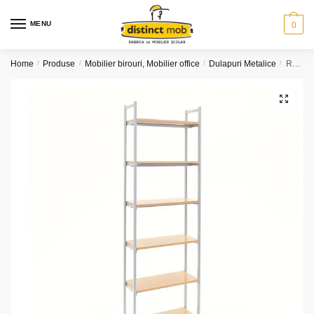
Skip
Skip
to
to
MENU
0
navigation
content
Home
/
Produse
/
Mobilier birouri, Mobilier office
/
Dulapuri Metalice
/
Raft metalic arhivare 6 polite L800
🔍