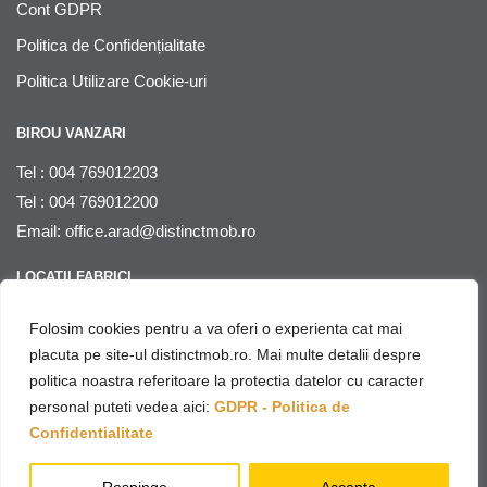
Cont GDPR
Politica de Confidențialitate
Politica Utilizare Cookie-uri
BIROU VANZARI
Tel : 004 769012203
Tel : 004 769012200
Email:
office.arad@distinctmob.ro
LOCATII FABRICI
Arad
, str. Stefan Zarie nr. 65, cod postal 310241, Judetul Arad,
Folosim cookies pentru a va oferi o experienta cat mai
Romania
placuta pe site-ul distinctmob.ro. Mai multe detalii despre
politica noastra referitoare la protectia datelor cu caracter
© Distinctmob 2020
personal puteti vedea aici:
GDPR - Politica de
♥
Website & SEO by
Netring Media
– with
Confidentialitate