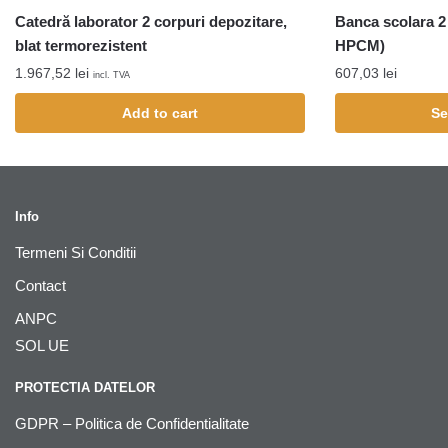
Catedră laborator 2 corpuri depozitare,
Banca scolara 2
blat termorezistent
HPCM)
1.967,52
lei
607,03
lei
incl. TVA
Add to cart
Se
Info
Termeni Si Conditii
Contact
ANPC
SOL UE
PROTECTIA DATELOR
GDPR – Politica de Confidentialitate