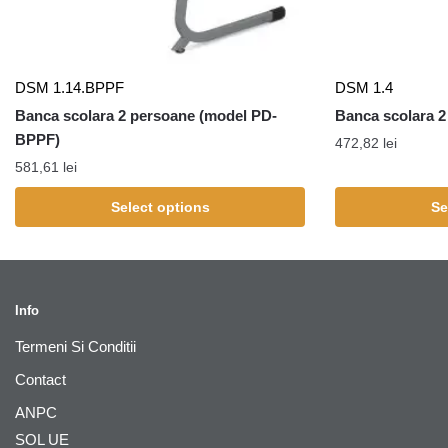
DSM 1.14.BPPF
DSM 1.4
Banca scolara 2 persoane (model PD-
Banca scolara 2
BPPF)
472,82
lei
581,61
lei
Select options
Se
Info
Termeni Si Conditii
Contact
ANPC
SOL UE