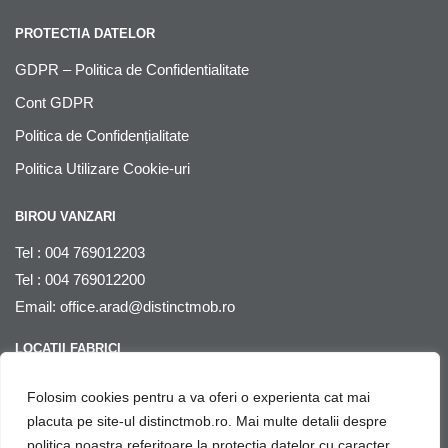
PROTECTIA DATELOR
GDPR – Politica de Confidentialitate
Cont GDPR
Politica de Confidențialitate
Politica Utilizare Cookie-uri
BIROU VANZARI
Tel : 004 769012203
Tel : 004 769012200
Email:
office.arad@distinctmob.ro
LOCATII FABRICI
Arad
, str. Stefan Zarie nr. 65, cod postal 310241, Judetul Arad,
Folosim cookies pentru a va oferi o experienta cat mai
Romania
placuta pe site-ul distinctmob.ro. Mai multe detalii despre
politica noastra referitoare la protectia datelor cu caracter