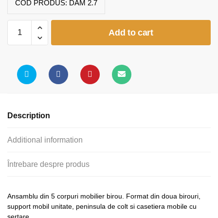
COD PRODUS:
DAM 2.7
Birou
Add to cart
in
L
1884
quantity
Description
Additional information
Întrebare despre produs
Ansamblu din 5 corpuri mobilier birou. Format din doua birouri,
support mobil unitate, peninsula de colt si casetiera mobile cu
sertare.