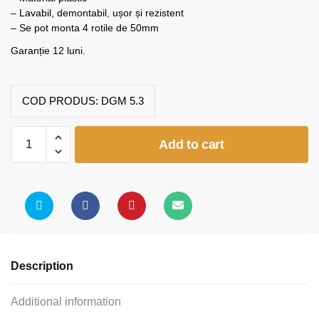
– Lavabil, demontabil, ușor și rezistent
– Se pot monta 4 rotile de 50mm
Garanție 12 luni.
COD PRODUS:
DGM 5.3
Picioare
Add to cart
pentru
înălţare
pat
stivuibil
quantity
Description
Additional information