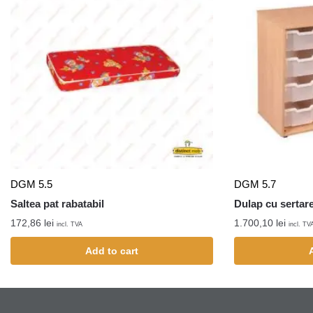
DGM 5.5
DGM 5.7
Saltea pat rabatabil
Dulap cu sertare
172,86
lei
1.700,10
lei
incl. TVA
incl. TV
Add to cart