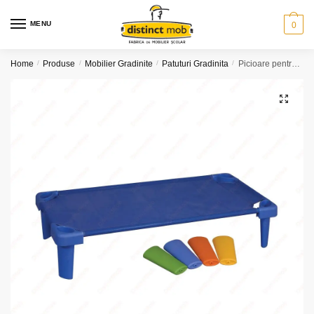
Skip
Skip
to
to
MENU
0
navigation
content
Home
/
Produse
/
Mobilier Gradinite
/
Patuturi Gradinita
/
Picioare pentru înălţare pat stivuibil
🔍