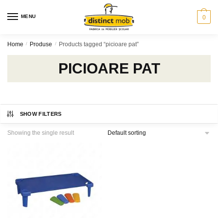
Skip
Skip
to
to
MENU
0
navigation
content
Home
/
Produse
/
Products tagged “picioare pat”
PICIOARE PAT
SHOW FILTERS
Showing the single result