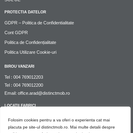
PROTECTIA DATELOR
GDPR – Politica de Confidentialitate
Cont GDPR
Politica de Confidențialitate
Politica Utilizare Cookie-uri
BIROU VANZARI
Tel : 004 769012203
Tel : 004 769012200
Email:
office.arad@distinctmob.ro
LOCATII FABRICI
Arad
, str. Stefan Zarie nr. 65, cod postal 310241, Judetul Arad,
Folosim cookies pentru a va oferi o experienta cat mai
Romania
placuta pe site-ul distinctmob.ro. Mai multe detalii despre