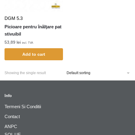
DGM 5.3
Picioare pentru înălţare pat
stivuibil
53,89
lei
incl. TVA
Add to cart
Showing the single result
Info
Termeni Si Conditii
Contact
ANPC
SOL UE