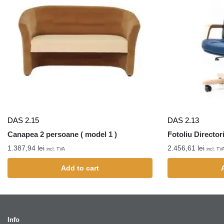
DAS 2.15
DAS 2.13
Canapea 2 persoane ( model 1 )
Fotoliu Director
1.387,94
lei
2.456,61
lei
incl. TVA
incl. TV
Add to cart
Info