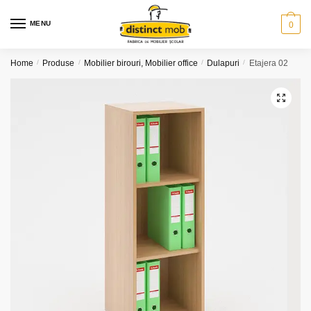
Skip
Skip
to
to
MENU
0
navigation
content
Home
/
Produse
/
Mobilier birouri, Mobilier office
/
Dulapuri
/
Etajera 02
🔍