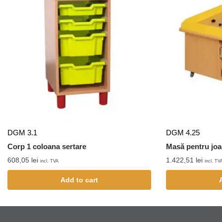
DGM 3.1
DGM 4.25
Corp 1 coloana sertare
Masă pentru joa
608,05
lei
1.422,51
lei
incl. TVA
incl. TV
Add to cart