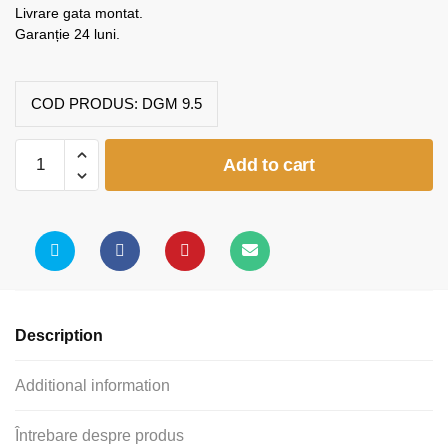
Livrare gata montat.
Garanție 24 luni.
COD PRODUS:
DGM 9.5
Dulap
Add to cart
grădiniță
1
coloană
polițe
(model
K5)
quantity
Description
Additional information
Întrebare despre produs