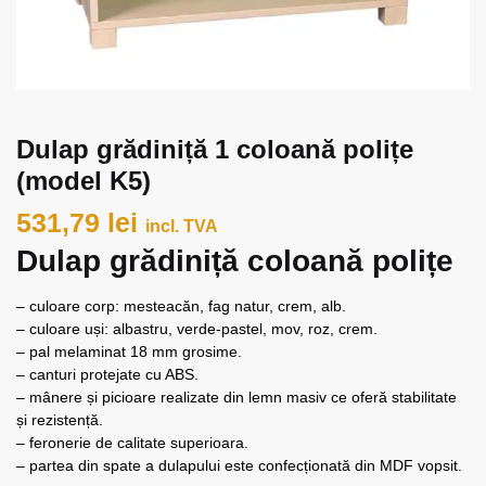
Dulap grădiniță 1 coloană polițe
(model K5)
531,79
lei
incl. TVA
Dulap grădiniță coloană polițe
– culoare corp: mesteacăn, fag natur, crem, alb.
– culoare uși: albastru, verde-pastel, mov, roz, crem.
– pal melaminat 18 mm grosime.
– canturi protejate cu ABS.
– mânere și picioare realizate din lemn masiv ce oferă stabilitate
și rezistență.
– feronerie de calitate superioara.
– partea din spate a dulapului este confecționată din MDF vopsit.