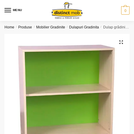
Skip
Skip
to
to
MENU
0
navigation
content
Home
/
Produse
/
Mobilier Gradinite
/
Dulapuri Gradinita
/
Dulap grădiniță 1 coloană polițe (model K5)
🔍