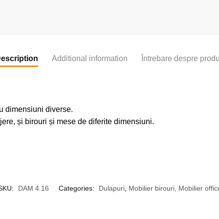
escription
Additional information
Întrebare despre prod
cu dimensiuni diverse.
ere, și birouri și mese de diferite dimensiuni.
SKU:
DAM 4.16
Categories:
Dulapuri
,
Mobilier birouri, Mobilier offic