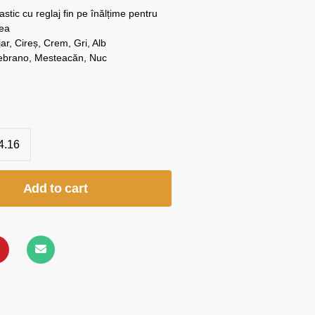
stic cu reglaj fin pe înălțime pentru
dea
ar, Cireș, Crem, Gri, Alb
Zebrano, Mesteacăn, Nuc
4.16
Add to cart