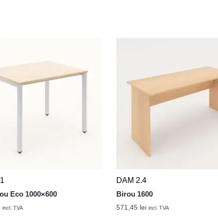
11
DAM 2.4
rou Eco 1000×600
Birou 1600
i
571,45
lei
incl. TVA
incl. TVA