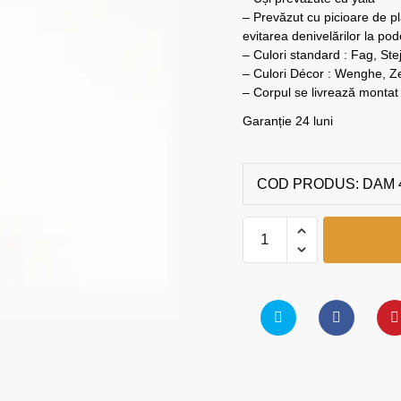
– Prevăzut cu picioare de pla
evitarea denivelărilor la po
– Culori standard : Fag, Stej
– Culori Décor : Wenghe, 
– Corpul se livrează montat
Garanție 24 luni
COD PRODUS:
DAM 
Dulap
04
quantity