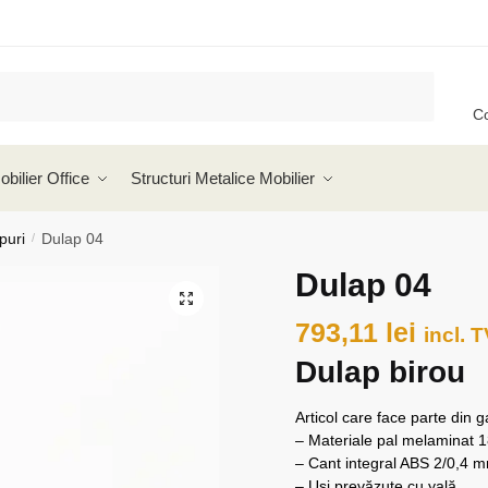
C
obilier Office
Structuri Metalice Mobilier
puri
Dulap 04
/
Dulap 04
🔍
793,11
lei
incl. 
Dulap birou
Articol care face parte din 
– Materiale pal melaminat
– Cant integral ABS 2/0,4 
– Uși prevăzute cu yală