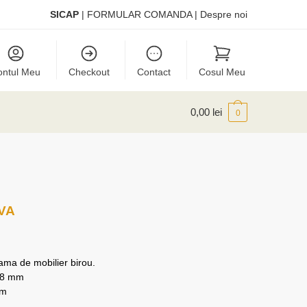
SICAP
|
FORMULAR COMANDA
|
Despre noi
ontul Meu
Checkout
Contact
Cosul Meu
0,00
lei
0
TVA
gama de mobilier birou.
 18 mm
mm