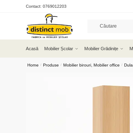
Skip
Skip
Contact:
0769012203
to
to
navigation
content
Acasă
Mobilier Școlar
Mobilier Grădinițe
M
Home
Produse
Mobilier birouri, Mobilier office
Dula
/
/
/