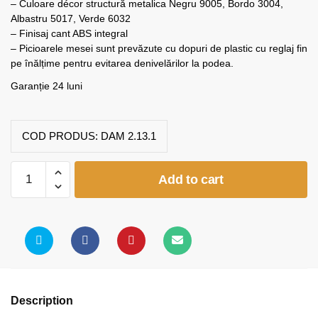
– Culoare décor structură metalica Negru 9005, Bordo 3004,
Albastru 5017, Verde 6032
– Finisaj cant ABS integral
– Picioarele mesei sunt prevăzute cu dopuri de plastic cu reglaj fin
pe înălțime pentru evitarea denivelărilor la podea.
Garanție 24 luni
COD PRODUS:
DAM 2.13.1
Birou
Add to cart
ECO
1200x600
quantity
Description