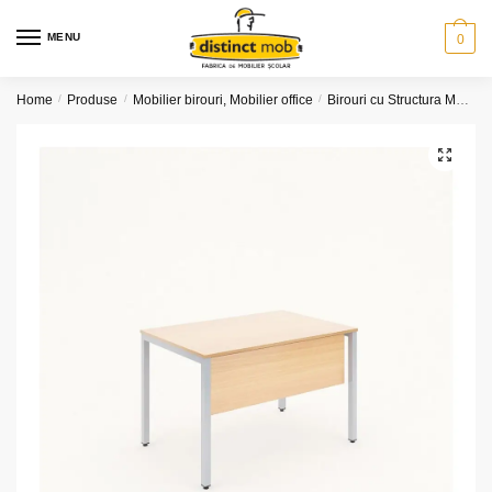
Skip
Skip
to
to
MENU
0
navigation
content
Home
/
Produse
/
Mobilier birouri, Mobilier office
/
Birouri cu Structura Metalica
🔍