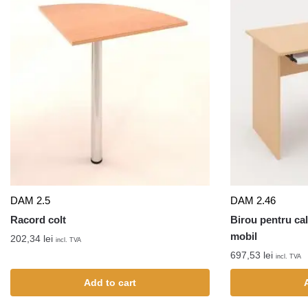
DAM 2.5
DAM 2.46
Racord colt
Birou pentru cal
mobil
202,34
lei
incl. TVA
697,53
lei
incl. TVA
Add to cart