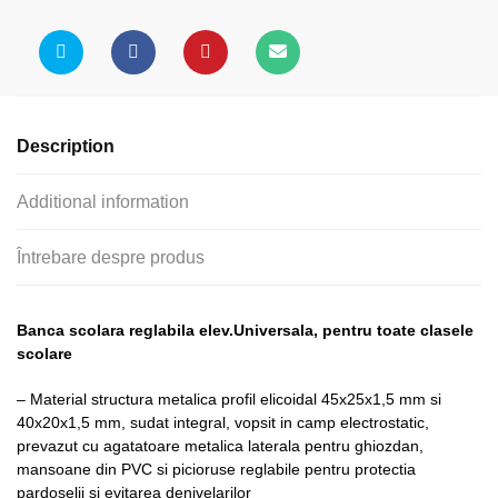
inaltime
reglabila
(model
PRI-
HPCM)
Description
quantity
Additional information
Întrebare despre produs
Banca scolara reglabila elev.Universala, pentru toate clasele
scolare
– Material structura metalica profil elicoidal 45x25x1,5 mm si
40x20x1,5 mm, sudat integral, vopsit in camp electrostatic,
prevazut cu agatatoare metalica laterala pentru ghiozdan,
mansoane din PVC si picioruse reglabile pentru protectia
pardoselii si evitarea denivelarilor