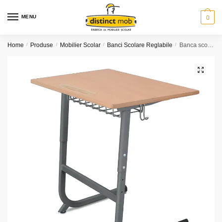
Skip
Skip
to
to
MENU
0
navigation
content
Home
/
Produse
/
Mobilier Scolar
/
Banci Scolare Reglabile
/
Banca scolara cu inaltime reglabila (model PRI-HPCM)
🔍