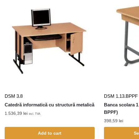
DSM 3.8
DSM 1.13.BPPF
Catedră informatică cu structură metalică
Banca scolara 1
BPPF)
1.536,39
lei
incl. TVA
398,59
lei
Add to cart
Se