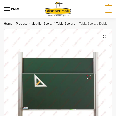
Skip
Skip
to
to
MENU
0
navigation
content
Home
/
Produse
/
Mobilier Scolar
/
Table Scolare
/
Tabla Scolara Dublu Culisanta (2 x 4000×1200)
🔍