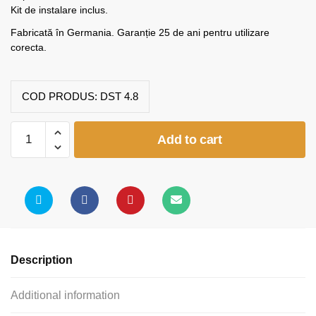
Kit de instalare inclus.
Fabricată în Germania. Garanție 25 de ani pentru utilizare
corecta.
COD PRODUS:
DST 4.8
Tabla
Add to cart
Scolara
Dublu
Culisanta
(2
x
4000x1200)
quantity
Description
Additional information