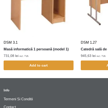
DSM 3.1
DSM 1.27
Masă informatică 1 persoană (model 1)
Catedră sală de 
731,08
lei
945,63
lei
incl. TVA
incl. TVA
Add to cart
Info
Termeni Si Conditii
Contact