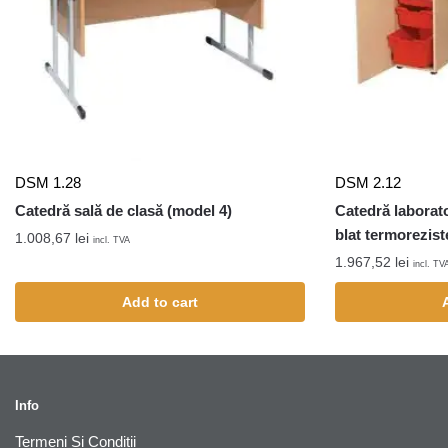
DSM 1.28
DSM 2.12
Catedră sală de clasă (model 4)
Catedră laborato
blat termorezist
1.008,67
lei
incl. TVA
1.967,52
lei
incl. TV
Add to cart
Info
Termeni Si Conditii