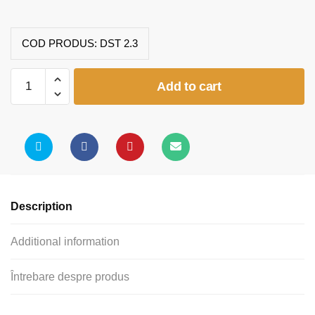
COD PRODUS:
DST 2.3
Tabla
Add to cart
Scolara
cu
Laterale
Rabatabile
(2000x1000
+
1000x1000)
Description
quantity
Additional information
Întrebare despre produs