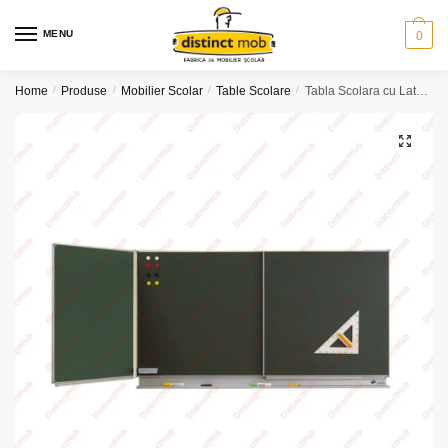
Skip
Skip
to
to
MENU
0
navigation
content
Home
/
Produse
/
Mobilier Scolar
/
Table Scolare
/
Tabla Scolara cu Laterale Rabatabile (2000×1000 + 1000×1000)
🔍