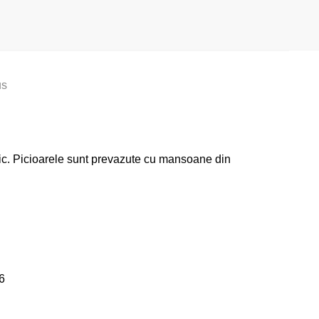
us
tic. Picioarele sunt prevazute cu mansoane din
6