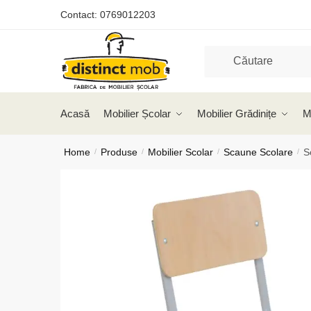
Skip
Skip
Contact:
0769012203
to
to
navigation
content
Acasă
Mobilier Școlar
Mobilier Grădinițe
M
Home
Produse
Mobilier Scolar
Scaune Scolare
S
/
/
/
/