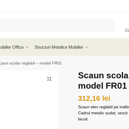
C
obilier Office
Structuri Metalice Mobilier
caun scolar reglabil – model FR01
Scaun scolar
🔍
model FR01
312,16
lei
Scaun elev reglabil pe inalt
Cadrul metalic sudat, sezut s
lacuit.