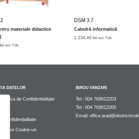
32
DSM 3.7
ntru materiale didactice
Catedră informatică
)
1.234,40
lei
incl. TVA
lei
incl. TVA
IA DATELOR
BIROU VANZARI
litica de Confidentialitate
Tel : 004 769012203
Tel : 004 769012200
DPR
Email:
office.arad@distinctmob
de Confidențialitate
Utilizare Cookie-uri