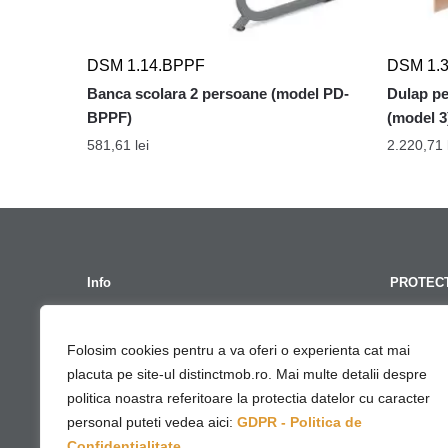
DSM 1.14.BPPF
DSM 1.
Banca scolara 2 persoane (model PD-
Dulap pe
BPPF)
(model 3
581,61
lei
2.220,71
Info
PROTECT
Termeni Si Conditii
GDPR – Po
Folosim cookies pentru a va oferi o experienta cat mai
Contact
Cont G
placuta pe site-ul distinctmob.ro. Mai multe detalii despre
ANPC
Politica 
politica noastra referitoare la protectia datelor cu caracter
SOL UE
Politica 
personal puteti vedea aici:
GDPR - Politica de
Confidentialitate