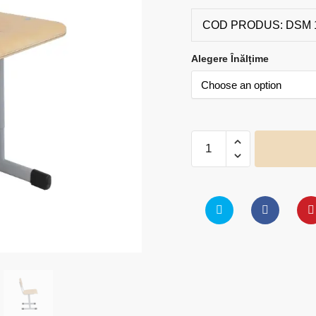
COD PRODUS:
DSM 
Alegere Înălțime
Scaun
scolar
reglabil
-
model
FR01
quantity