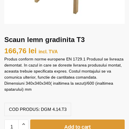
Scaun lemn gradinita T3
166,76
lei
incl. TVA
Produs conform norme europene EN 1729.1 Produsul se livreaza
demontat. In cazul in care se doreste livrarea produsului montat,
aceasta trebuie specificata expres. Costul montajului se va
comunica ulterior, functie de cantitatea comandata.
Dimensiuni 340x340x340( inaltimea la sezut)/600 (inaltimea
spatarului) mm
COD PRODUS:
DGM 4.14.T3
Scaun
Add to cart