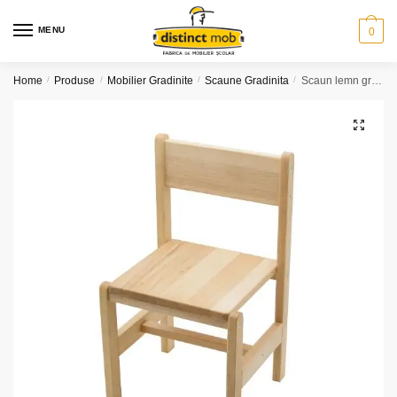
Skip
Skip
to
to
MENU
0
navigation
content
Home
/
Produse
/
Mobilier Gradinite
/
Scaune Gradinita
/
Scaun lemn gradinita T3
🔍