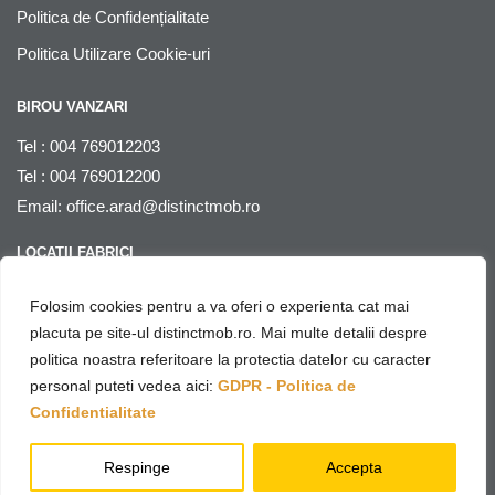
Politica de Confidențialitate
Politica Utilizare Cookie-uri
BIROU VANZARI
Tel : 004 769012203
Tel : 004 769012200
Email:
office.arad@distinctmob.ro
LOCATII FABRICI
Arad
, str. Stefan Zarie nr. 65, cod postal 310241, Judetul Arad,
Folosim cookies pentru a va oferi o experienta cat mai
Romania
placuta pe site-ul distinctmob.ro. Mai multe detalii despre
politica noastra referitoare la protectia datelor cu caracter
© Distinctmob 2020
personal puteti vedea aici:
GDPR - Politica de
♥
Website & SEO by
Netring Media
– with
Confidentialitate
Respinge
Accepta