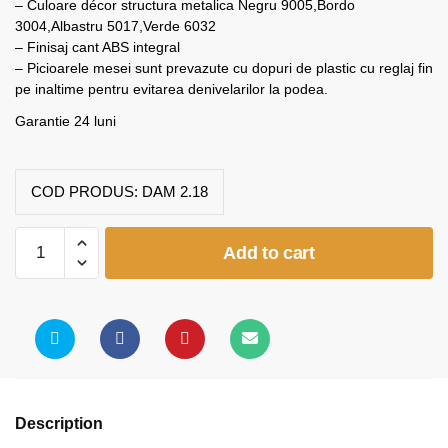
– Culoare décor structura metalica Negru 9005,Bordo
3004,Albastru 5017,Verde 6032
– Finisaj cant ABS integral
– Picioarele mesei sunt prevazute cu dopuri de plastic cu reglaj fin
pe inaltime pentru evitarea denivelarilor la podea.
Garantie 24 luni
COD PRODUS:
DAM 2.18
Masa
Add to cart
birou
Eco
1800x800
quantity
Description