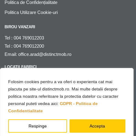
Politica de Confidențialitate
Politica Utilizare Cookie-uri
BIROU VANZARI
Tel : 004 769012203
Tel : 004 769012200
Email:
office.arad@distinctmob.ro
LOCATII FABRICI
Arad
, str. Stefan Zarie nr. 65, cod postal 310241, Judetul Arad,
Folosim cookies pentru a va oferi o experienta cat mai
Romania
placuta pe site-ul distinctmob.ro. Mai multe detalii despre
politica noastra referitoare la protectia datelor cu caracter
© Distinctmob 2020
personal puteti vedea aici:
GDPR - Politica de
♥
Website & SEO by
Netring Media
– with
Confidentialitate
Respinge
Accepta