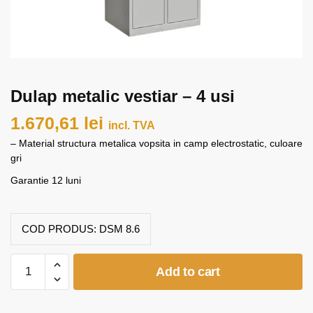
Dulap metalic vestiar – 4 usi
1.670,61
lei
incl. TVA
– Material structura metalica vopsita in camp electrostatic, culoare
gri
Garantie 12 luni
COD PRODUS:
DSM 8.6
Dulap
Add to cart
metalic
vestiar
-