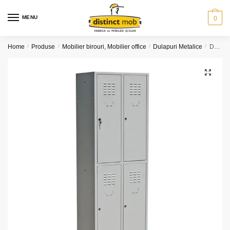
Skip
Skip
to
to
MENU
0
navigation
content
Home
/
Produse
/
Mobilier birouri, Mobilier office
/
Dulapuri Metalice
/
Dulap metalic vestiar – 4 usi
🔍