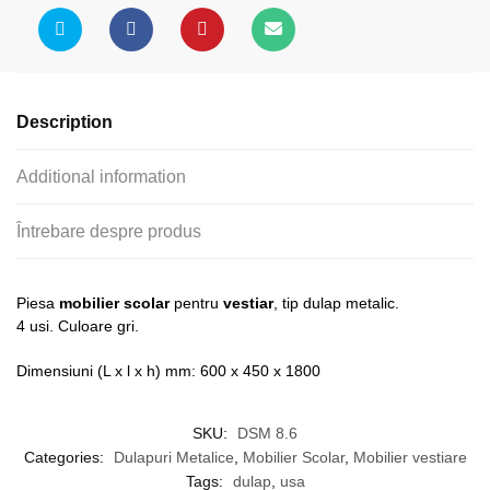
4
usi
quantity
Description
Additional information
Întrebare despre produs
Piesa
mobilier scolar
pentru
vestiar
, tip dulap metalic.
4 usi. Culoare gri.
Dimensiuni (L x l x h) mm: 600 x 450 x 1800
SKU:
DSM 8.6
Categories:
Dulapuri Metalice
,
Mobilier Scolar
,
Mobilier vestiare
Tags:
dulap
,
usa