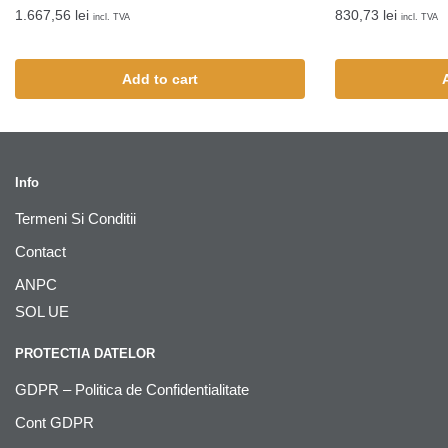
1.667,56
lei
830,73
lei
incl. TVA
incl. TVA
Add to cart
Info
Termeni Si Conditii
Contact
ANPC
SOL UE
PROTECTIA DATELOR
GDPR – Politica de Confidentialitate
Cont GDPR