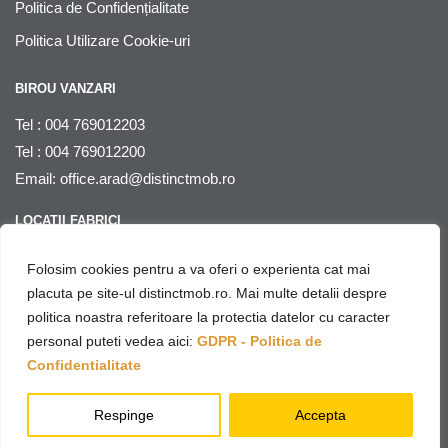
Politica de Confidențialitate
Politica Utilizare Cookie-uri
BIROU VANZARI
Tel : 004 769012203
Tel : 004 769012200
Email:
office.arad@distinctmob.ro
LOCATII FABRICI
Arad
, str. Stefan Zarie nr. 65, cod postal 310241, Judetul Arad,
Folosim cookies pentru a va oferi o experienta cat mai
Romania
placuta pe site-ul distinctmob.ro. Mai multe detalii despre
politica noastra referitoare la protectia datelor cu caracter
© Distinctmob 2020
personal puteti vedea aici:
GDPR - Politica de
♥
Website & SEO by
Netring Media
– with
Confidentialitate
Respinge
Accepta