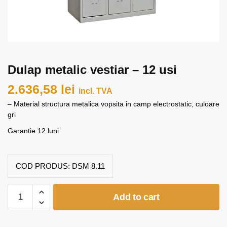
Dulap metalic vestiar – 12 usi
2.636,58
lei
incl. TVA
– Material structura metalica vopsita in camp electrostatic, culoare
gri
Garantie 12 luni
COD PRODUS:
DSM 8.11
Dulap
Add to cart
metalic
vestiar
-