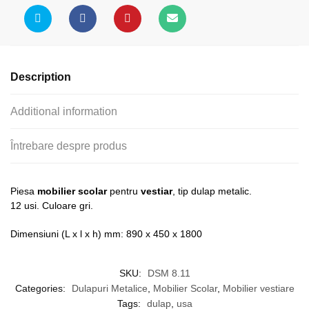
12
usi
quantity
Description
Additional information
Întrebare despre produs
Piesa
mobilier scolar
pentru
vestiar
, tip dulap metalic.
12 usi. Culoare gri.
Dimensiuni (L x l x h) mm: 890 x 450 x 1800
SKU:
DSM 8.11
Categories:
Dulapuri Metalice
,
Mobilier Scolar
,
Mobilier vestiare
Tags:
dulap
,
usa