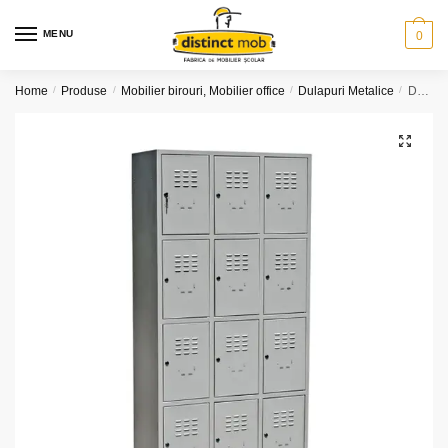
Skip
Skip
to
to
MENU
0
navigation
content
Home
/
Produse
/
Mobilier birouri, Mobilier office
/
Dulapuri Metalice
/
Dulap metalic vestiar – 12 usi
🔍