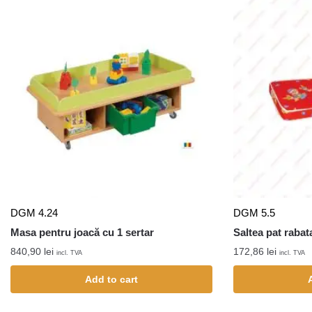
DGM 4.24
DGM 5.5
Masa pentru joacă cu 1 sertar
Saltea pat rabat
840,90
lei
172,86
lei
incl. TVA
incl. TVA
Add to cart