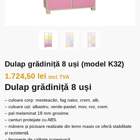
Dulap grădiniță 8 uși (model K32)
1.724,50
lei
incl. TVA
Dulap grădiniță 8 uși
– culoare corp: mesteacăn, fag natur, crem, alb.
– culoare uși: albastru, verde-pastel, mov, roz, crem.
– pal melaminat 18 mm grosime.
– canturi protejate cu ABS.
– mânere și picioare realizate din lemn masiv ce oferă stabilitate
și rezistență.
– feronerie de calitate superioară.