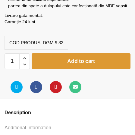
– partea din spate a dulapului este confecționată din MDF vopsit.
Livrare gata montat.
Garanție 24 luni.
COD PRODUS:
DGM 9.32
Dulap
Add to cart
grădiniță
8
uși
(model
K32)
quantity
Description
Additional information