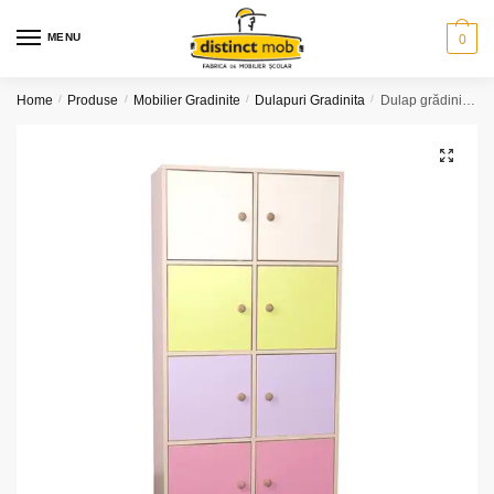
Skip
Skip
to
to
MENU
0
navigation
content
Home
/
Produse
/
Mobilier Gradinite
/
Dulapuri Gradinita
/
Dulap grădiniță 8 uși (model K32)
🔍