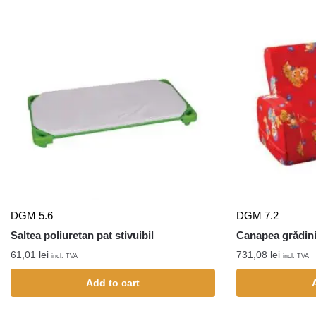
DGM 5.6
DGM 7.2
Saltea poliuretan pat stivuibil
Canapea grădini
61,01
lei
731,08
lei
incl. TVA
incl. TVA
Add to cart