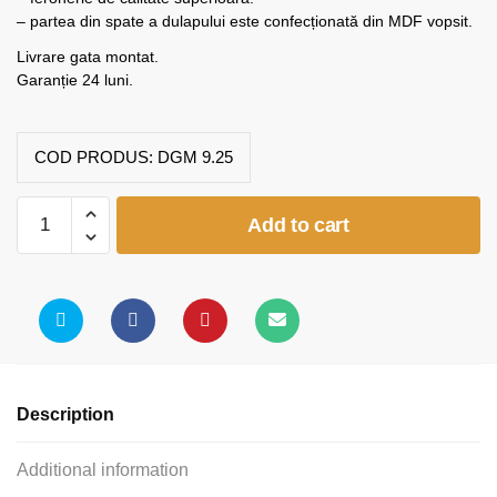
– partea din spate a dulapului este confecționată din MDF vopsit.
Livrare gata montat.
Garanție 24 luni.
COD PRODUS:
DGM 9.25
Dulap
Add to cart
grădiniță
4
uși
(model
K25)
quantity
Description
Additional information