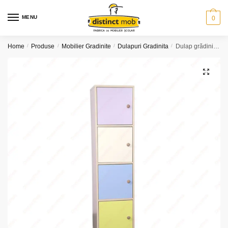
Skip
Skip
to
to
MENU
0
navigation
content
Home
/
Produse
/
Mobilier Gradinite
/
Dulapuri Gradinita
/
Dulap grădiniță 4 uși (model K25)
🔍