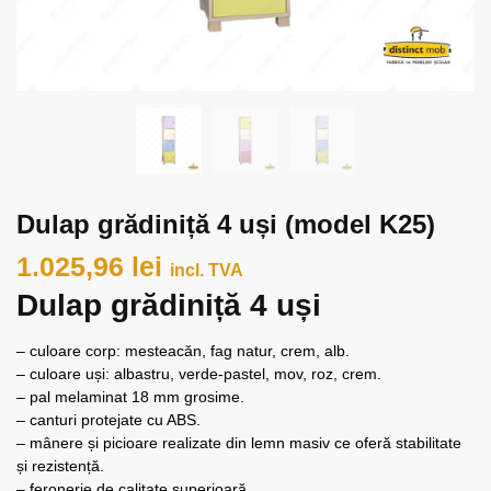
Dulap grădiniță 4 uși (model K25)
1.025,96
lei
incl. TVA
Dulap grădiniță 4 uși
– culoare corp: mesteacăn, fag natur, crem, alb.
– culoare uși: albastru, verde-pastel, mov, roz, crem.
– pal melaminat 18 mm grosime.
– canturi protejate cu ABS.
– mânere și picioare realizate din lemn masiv ce oferă stabilitate
și rezistență.
– feronerie de calitate superioară.