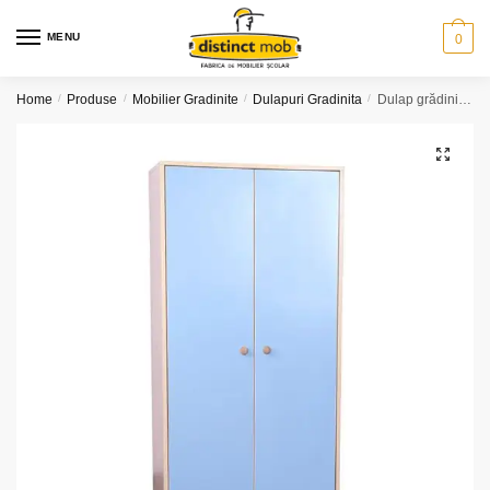
Skip
Skip
to
to
MENU
0
navigation
content
Home
/
Produse
/
Mobilier Gradinite
/
Dulapuri Gradinita
/
Dulap grădiniță 2 uși (model K30)
🔍