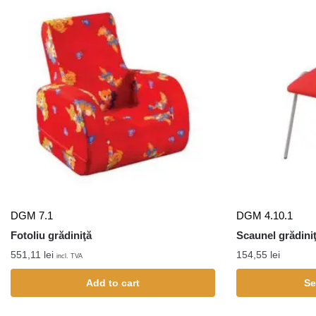
DGM 7.1
DGM 4.10.1
Fotoliu grădiniţă
Scaunel grădini
551,11
lei
154,55
lei
incl. TVA
Add to cart
Se