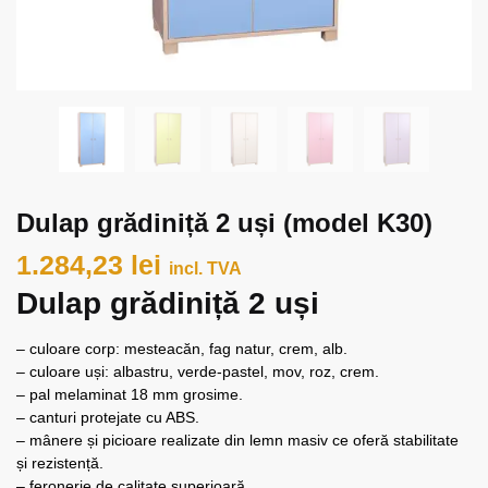
Dulap grădiniță 2 uși (model K30)
1.284,23
lei
incl. TVA
Dulap grădiniță 2 uși
– culoare corp: mesteacăn, fag natur, crem, alb.
– culoare uși: albastru, verde-pastel, mov, roz, crem.
– pal melaminat 18 mm grosime.
– canturi protejate cu ABS.
– mânere și picioare realizate din lemn masiv ce oferă stabilitate
și rezistență.
– feronerie de calitate superioară.