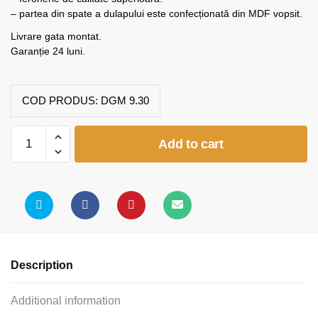
– partea din spate a dulapului este confecționată din MDF vopsit.
Livrare gata montat.
Garanție 24 luni.
COD PRODUS:
DGM 9.30
Dulap
Add to cart
grădiniță
2
uși
(model
K30)
quantity
Description
Additional information