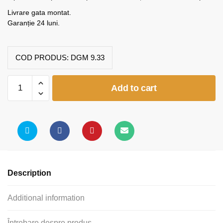
Livrare gata montat.
Garanție 24 luni.
COD PRODUS:
DGM 9.33
Dulap
Add to cart
grădiniță
2
coloane
polițe
(model
K33)
quantity
Description
Additional information
Întrebare despre produs