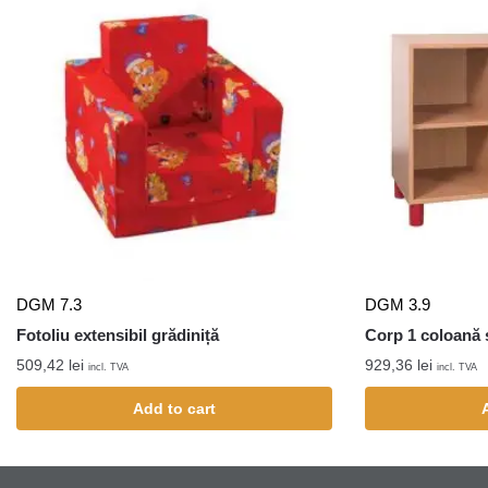
DGM 7.3
DGM 3.9
Fotoliu extensibil grădiniță
Corp 1 coloană s
509,42
lei
929,36
lei
incl. TVA
incl. TVA
Add to cart