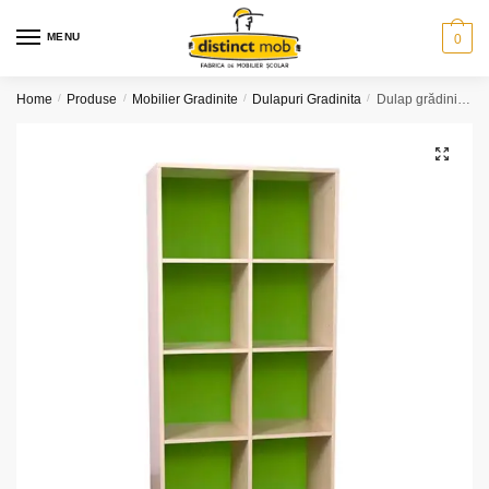
Skip
Skip
to
to
MENU
0
navigation
content
Home
/
Produse
/
Mobilier Gradinite
/
Dulapuri Gradinita
/
Dulap grădiniță 2 coloane polițe (model K33)
🔍